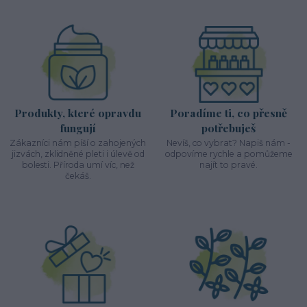
Produkty, které opravdu
Poradíme ti, co přesně
fungují
potřebuješ
Zákazníci nám píší o zahojených
Nevíš, co vybrat? Napiš nám -
jizvách, zklidněné pleti i úlevě od
odpovíme rychle a pomůžeme
bolesti. Příroda umí víc, než
najít to pravé.
čekáš.