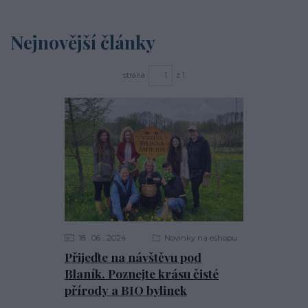
Nejnovější články
strana
z 1
18
06
2024
Novinky na eshopu
Přijeďte na návštěvu pod
Blaník. Poznejte krásu čisté
přírody a BIO bylinek