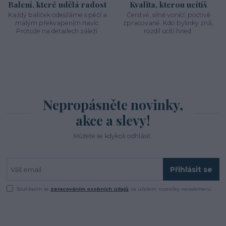
Balení, které udělá radost
Kvalita, kterou ucítíš
Každý balíček odesíláme s péčí a
Čerstvé, silně vonící, poctivě
malým překvapením navíc.
zpracované. Kdo bylinky zná,
Protože na detailech záleží.
rozdíl ucítí hned.
Nepropásněte novinky,
akce a slevy!
Můžete se kdykoli odhlásit.
Přihlásit se
Souhlasím se
zpracováním osobních údajů
za účelem rozesílky newsletteru.