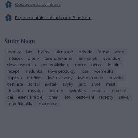
Cestování za bylinkami
Experimentální zahrada pod Blaníkem
Štítky blogu
bylinky
bio
byliny
jak na to?
příroda
farma
yzop
měsíček
blaník
zelená lékárna
heřmánek
levandule
slow kosmetika
pod pokličkou
tradice
očista
lokální
recept
meduňka
nové produkty
růže
kosmetika
kopřiva
řebříček
květové vody
květová voda
novinky
destilace
zdraví
svátek
zvyky
jaro
život
mast
třezalka
mystika
tinktury
hydroláty
imunita
podzim
čaj
esenciální olej
oheň
léto
cestování
recepty
šalvěj
mateřídouška
macerace