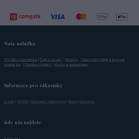
Naše nabídka
Přírodní kosmetika
|
Čaje a sirupy
|
Bylinky
|
Esenciální oleje a bylinné
maceráty
|
Dárková balení
|
Kurzy a workshopy
Informace pro zákazníky
O nás
|
GDPR
|
Obchodní podmínky
|
Blog
|
Kontakty
Kde nás najdete
Karhule 1,