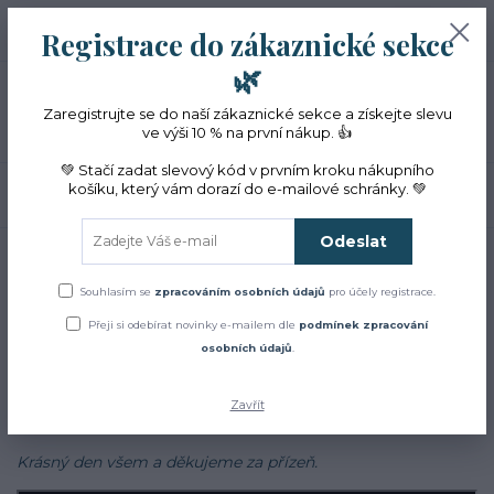
+420 774 353 572
0
ks
CZK
Registrace do zákaznické sekce
0 Kč
(Po-Pá, 10-16 hod.)
🌿
Menu
Zaregistrujte se do naší zákaznické sekce a získejte slevu
ve výši 10 % na první nákup. 👍
💚 Stačí zadat slevový kód v prvním kroku nákupního
košíku, který vám dorazí do e-mailové schránky. 💚
Hledat
Odeslat
Úvod
Blog
Blog
Souhlasím se
zpracováním osobních údajů
pro účely registrace.
Přeji si odebírat novinky e-mailem dle
podmínek zpracování
Zajímá Vás jak to u nás chodí?
osobních údajů
.
Chcete se dozvědět více o bylinkách, najít inspiraci v našich
receptech a cestách?
Zavřít
Sledujte náš
facebook
Krásný den všem a děkujeme za přízeň.