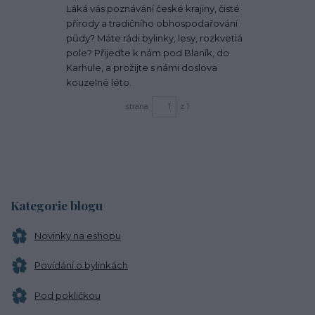
Láká vás poznávání české krajiny, čisté
přírody a tradičního obhospodařování
půdy? Máte rádi bylinky, lesy, rozkvetlá
pole? Přijeďte k nám pod Blaník, do
Karhule, a prožijte s námi doslova
kouzelné léto.
strana
z 1
Kategorie blogu
Novinky na eshopu
Povídání o bylinkách
Pod pokličkou