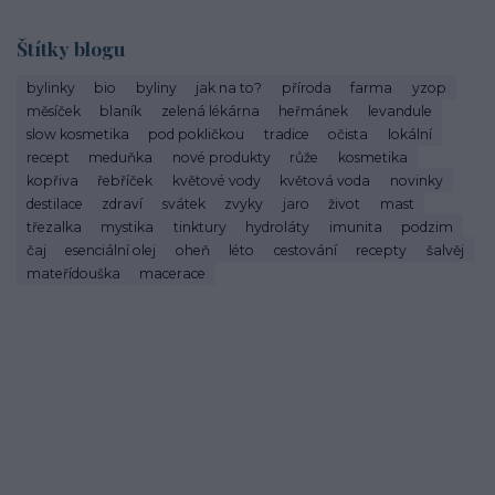
Štítky blogu
bylinky
bio
byliny
jak na to?
příroda
farma
yzop
měsíček
blaník
zelená lékárna
heřmánek
levandule
slow kosmetika
pod pokličkou
tradice
očista
lokální
recept
meduňka
nové produkty
růže
kosmetika
kopřiva
řebříček
květové vody
květová voda
novinky
destilace
zdraví
svátek
zvyky
jaro
život
mast
třezalka
mystika
tinktury
hydroláty
imunita
podzim
čaj
esenciální olej
oheň
léto
cestování
recepty
šalvěj
mateřídouška
macerace