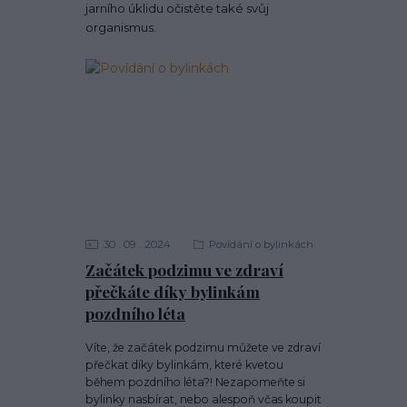
jarního úklidu očistěte také svůj
organismus.
30
09
2024
Povídání o bylinkách
Začátek podzimu ve zdraví
přečkáte díky bylinkám
pozdního léta
Víte, že začátek podzimu můžete ve zdraví
přečkat díky bylinkám, které kvetou
během pozdního léta?! Nezapomeňte si
bylinky nasbírat, nebo alespoň včas koupit