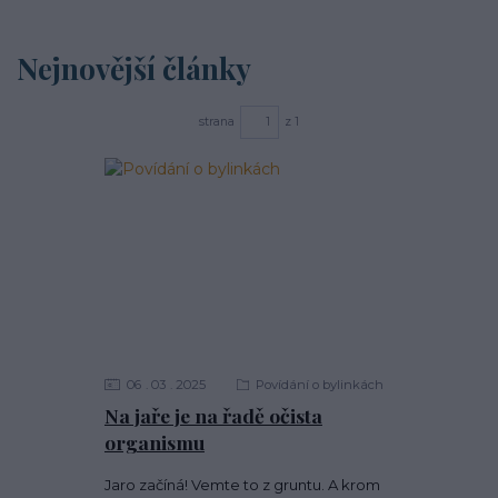
Nejnovější články
strana
z 1
06
03
2025
Povídání o bylinkách
Na jaře je na řadě očista
organismu
Jaro začíná! Vemte to z gruntu. A krom