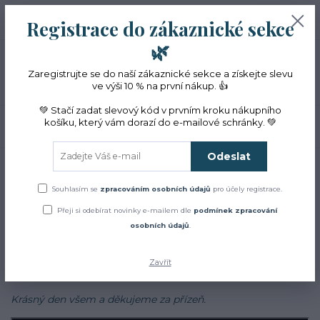
+420 774 353 572
0
ks
CZK
Registrace do zákaznické sekce
0 Kč
(Po-Pá, 10-16 hod.)
🌿
Menu
Zaregistrujte se do naší zákaznické sekce a získejte slevu
ve výši 10 % na první nákup. 👍
💚 Stačí zadat slevový kód v prvním kroku nákupního
košíku, který vám dorazí do e-mailové schránky. 💚
Hledat
Odeslat
Úvod
Blog
Blog
Souhlasím se
zpracováním osobních údajů
pro účely registrace.
Přeji si odebírat novinky e-mailem dle
podmínek zpracování
Zajímá Vás jak to u nás chodí?
osobních údajů
.
Chcete se dozvědět více o bylinkách, najít inspiraci v našich
receptech a cestách?
Zavřít
Sledujte náš
facebook
Krásný den všem a děkujeme za přízeň.