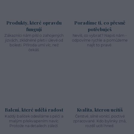
Produkty, které opravdu
Poradíme ti, co přesně
fungují
potřebuješ
Zákazníci nám píší o zahojených
Nevíš, co vybrat? Napiš nám -
jizvách, zklidněné pleti i úlevě od
odpovíme rychle a pomůžeme
bolesti. Příroda umí víc, než
najít to pravé.
čekáš.
Balení, které udělá radost
Kvalita, kterou ucítíš
Každý balíček odesíláme s péčí a
Čerstvé, silně vonící, poctivě
malým překvapením navíc.
zpracované. Kdo bylinky zná,
Protože na detailech záleží.
rozdíl ucítí hned.