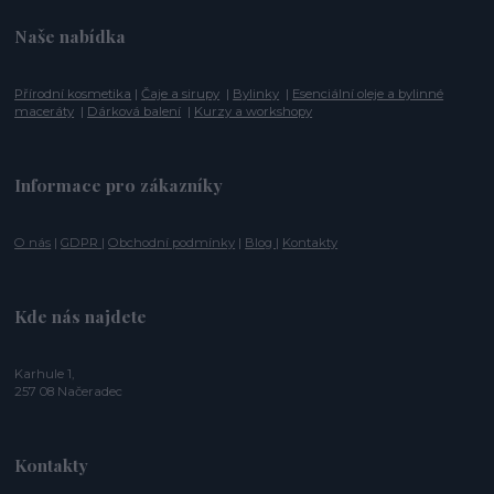
Naše nabídka
Přírodní kosmetika
|
Čaje a sirupy
|
Bylinky
|
Esenciální oleje a bylinné
maceráty
|
Dárková balení
|
Kurzy a workshopy
Informace pro zákazníky
O nás
|
GDPR
|
Obchodní podmínky
|
Blog
|
Kontakty
Kde nás najdete
Karhule 1,
257 08 Načeradec
Kontakty