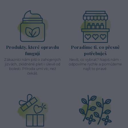
Produkty, které opravdu
Poradíme ti, co přesně
fungují
potřebuješ
Zákazníci nám píší o zahojených
Nevíš, co vybrat? Napiš nám -
jizvách, zklidněné pleti i úlevě od
odpovíme rychle a pomůžeme
bolesti. Příroda umí víc, než
najít to pravé.
čekáš.