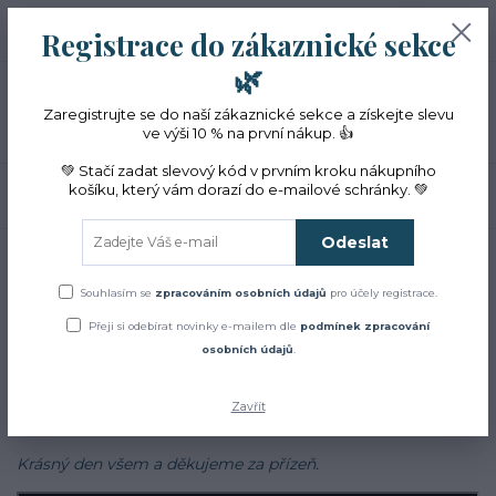
+420 774 353 572
0
ks
CZK
Registrace do zákaznické sekce
0 Kč
(Po-Pá, 10-16 hod.)
🌿
Menu
Zaregistrujte se do naší zákaznické sekce a získejte slevu
ve výši 10 % na první nákup. 👍
💚 Stačí zadat slevový kód v prvním kroku nákupního
košíku, který vám dorazí do e-mailové schránky. 💚
Hledat
Odeslat
Úvod
Blog
Blog
Souhlasím se
zpracováním osobních údajů
pro účely registrace.
Přeji si odebírat novinky e-mailem dle
podmínek zpracování
Zajímá Vás jak to u nás chodí?
osobních údajů
.
Chcete se dozvědět více o bylinkách, najít inspiraci v našich
receptech a cestách?
Zavřít
Sledujte náš
facebook
Krásný den všem a děkujeme za přízeň.