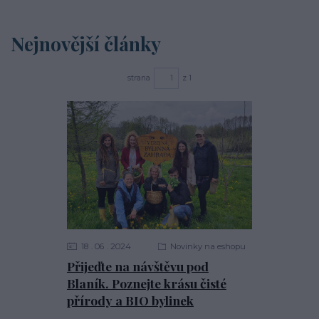
Nejnovější články
strana
z 1
18
06
2024
Novinky na eshopu
Přijeďte na návštěvu pod
Blaník. Poznejte krásu čisté
přírody a BIO bylinek