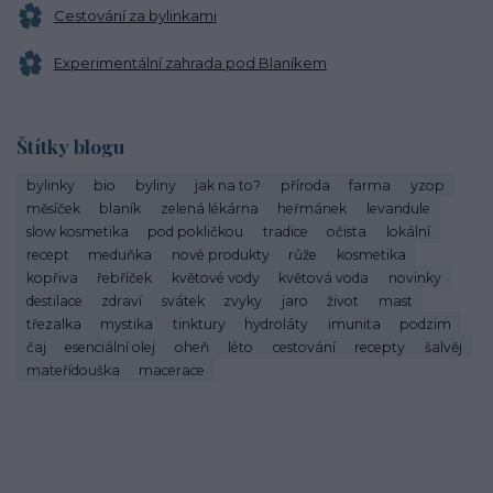
Cestování za bylinkami
Experimentální zahrada pod Blaníkem
Štítky blogu
bylinky
bio
byliny
jak na to?
příroda
farma
yzop
měsíček
blaník
zelená lékárna
heřmánek
levandule
slow kosmetika
pod pokličkou
tradice
očista
lokální
recept
meduňka
nové produkty
růže
kosmetika
kopřiva
řebříček
květové vody
květová voda
novinky
destilace
zdraví
svátek
zvyky
jaro
život
mast
třezalka
mystika
tinktury
hydroláty
imunita
podzim
čaj
esenciální olej
oheň
léto
cestování
recepty
šalvěj
mateřídouška
macerace