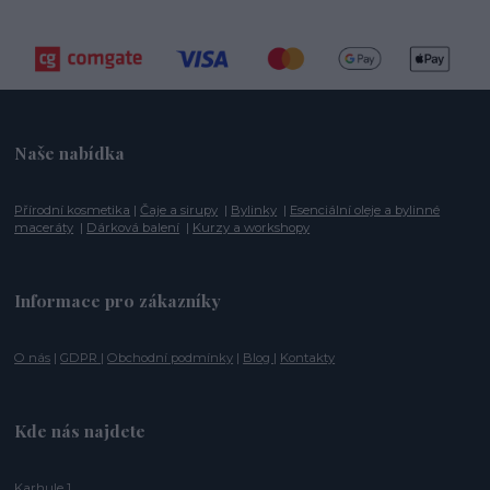
Naše nabídka
Přírodní kosmetika
|
Čaje a sirupy
|
Bylinky
|
Esenciální oleje a bylinné
maceráty
|
Dárková balení
|
Kurzy a workshopy
Informace pro zákazníky
O nás
|
GDPR
|
Obchodní podmínky
|
Blog
|
Kontakty
Kde nás najdete
Karhule 1,