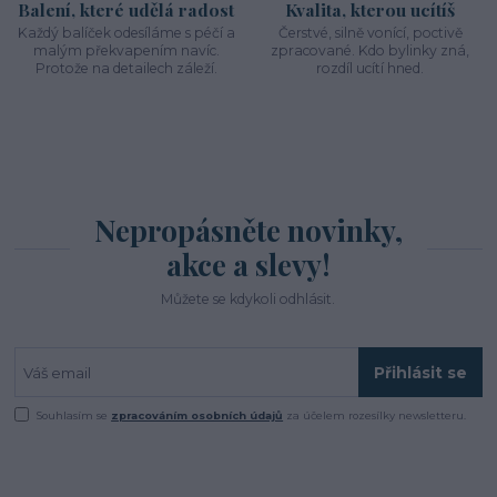
Balení, které udělá radost
Kvalita, kterou ucítíš
Každý balíček odesíláme s péčí a
Čerstvé, silně vonící, poctivě
malým překvapením navíc.
zpracované. Kdo bylinky zná,
Protože na detailech záleží.
rozdíl ucítí hned.
Nepropásněte novinky,
akce a slevy!
Můžete se kdykoli odhlásit.
Přihlásit se
Souhlasím se
zpracováním osobních údajů
za účelem rozesílky newsletteru.