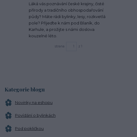
Láká vás poznávání české krajiny, čisté
přírody a tradičního obhospodařování
půdy? Máte rádi bylinky, lesy, rozkvetlá
pole? Přijeďte k nám pod Blaník, do
Karhule, a prožijte s námi doslova
kouzelné léto.
strana
z 1
Kategorie blogu
Novinky na eshopu
Povídání o bylinkách
Pod pokličkou