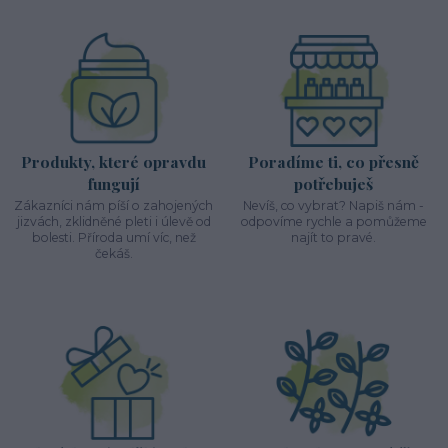
Produkty, které opravdu
Poradíme ti, co přesně
fungují
potřebuješ
Zákazníci nám píší o zahojených
Nevíš, co vybrat? Napiš nám -
jizvách, zklidněné pleti i úlevě od
odpovíme rychle a pomůžeme
bolesti. Příroda umí víc, než
najít to pravé.
čekáš.