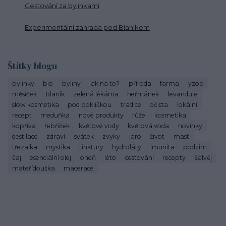
Cestování za bylinkami
Experimentální zahrada pod Blaníkem
Štítky blogu
bylinky
bio
byliny
jak na to?
příroda
farma
yzop
měsíček
blaník
zelená lékárna
heřmánek
levandule
slow kosmetika
pod pokličkou
tradice
očista
lokální
recept
meduňka
nové produkty
růže
kosmetika
kopřiva
řebříček
květové vody
květová voda
novinky
destilace
zdraví
svátek
zvyky
jaro
život
mast
třezalka
mystika
tinktury
hydroláty
imunita
podzim
čaj
esenciální olej
oheň
léto
cestování
recepty
šalvěj
mateřídouška
macerace