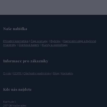
Naše nabídka
Přírodní kosmetika
|
Čaje a sirupy
|
Bylinky
|
Esenciální oleje a bylinné
maceráty
|
Dárková balení
|
Kurzy a workshopy
Informace pro zákazníky
O nás
|
GDPR
|
Obchodní podmínky
|
Blog
|
Kontakty
Kde nás najdete
Karhule 1,
257 08 Načeradec