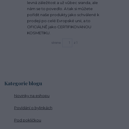
levná záležitost a už vůbec sranda, ale
nám se to povedlo. A tak si můžete
pořídit naše produkty jako schválené k
prodeji po celé Evropské unii, a to
OFICIÁLNĚ jako CERTIFIKOVANOU
KOSMETIKU.
strana
z 1
Kategorie blogu
Novinky na eshopu
Povídání o bylinkách
Pod pokličkou