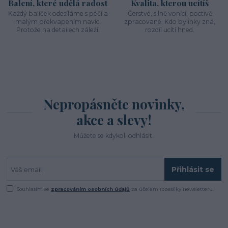
Balení, které udělá radost
Kvalita, kterou ucítíš
Každý balíček odesíláme s péčí a
Čerstvé, silně vonící, poctivě
malým překvapením navíc.
zpracované. Kdo bylinky zná,
Protože na detailech záleží.
rozdíl ucítí hned.
Nepropásněte novinky,
akce a slevy!
Můžete se kdykoli odhlásit.
Přihlásit se
Souhlasím se
zpracováním osobních údajů
za účelem rozesílky newsletteru.