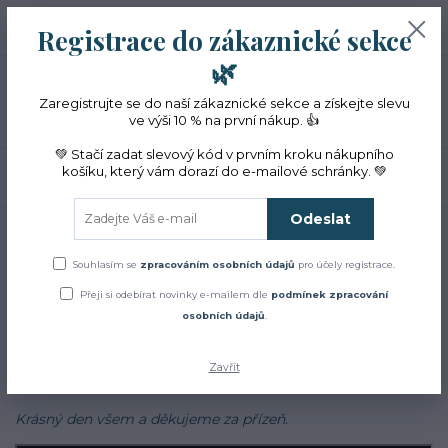
+420 774 353 572
0
ks
CZK
Registrace do zákaznické sekce
0 Kč
(Po-Pá, 10-16 hod.)
🌿
Menu
Zaregistrujte se do naší zákaznické sekce a získejte slevu
ve výši 10 % na první nákup. 👍
💚 Stačí zadat slevový kód v prvním kroku nákupního
košíku, který vám dorazí do e-mailové schránky. 💚
Hledat
Odeslat
Úvod
Blog
Blog
Souhlasím se
zpracováním osobních údajů
pro účely registrace.
Přeji si odebírat novinky e-mailem dle
podmínek zpracování
Zajímá Vás jak to u nás chodí?
osobních údajů
.
Chcete se dozvědět více o bylinkách, najít inspiraci v našich
receptech a cestách?
Zavřít
Sledujte náš
facebook
Krásný den všem a děkujeme za přízeň.