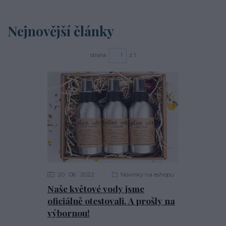
Nejnovější články
strana
z 1
20
06
2022
Novinky na eshopu
Naše květové vody jsme
oficiálně otestovali. A prošly na
výbornou!