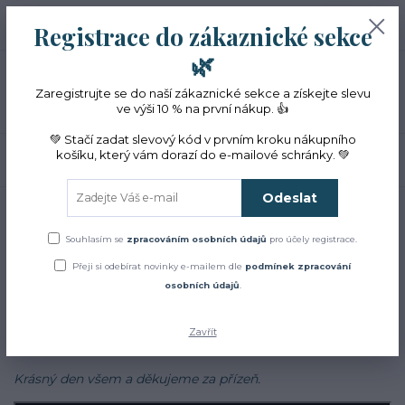
+420 774 353 572
0
ks
CZK
Registrace do zákaznické sekce
0 Kč
(Po-Pá, 10-16 hod.)
🌿
Menu
Zaregistrujte se do naší zákaznické sekce a získejte slevu
ve výši 10 % na první nákup. 👍
💚 Stačí zadat slevový kód v prvním kroku nákupního
košíku, který vám dorazí do e-mailové schránky. 💚
Hledat
Odeslat
Úvod
Blog
Blog
Souhlasím se
zpracováním osobních údajů
pro účely registrace.
Přeji si odebírat novinky e-mailem dle
podmínek zpracování
Zajímá Vás jak to u nás chodí?
osobních údajů
.
Chcete se dozvědět více o bylinkách, najít inspiraci v našich
receptech a cestách?
Zavřít
Sledujte náš
facebook
Krásný den všem a děkujeme za přízeň.