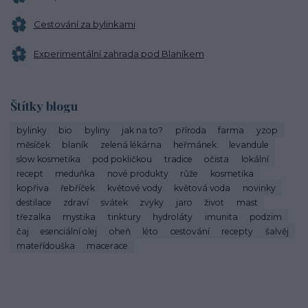
Cestování za bylinkami
Experimentální zahrada pod Blaníkem
Štítky blogu
bylinky
bio
byliny
jak na to?
příroda
farma
yzop
měsíček
blaník
zelená lékárna
heřmánek
levandule
slow kosmetika
pod pokličkou
tradice
očista
lokální
recept
meduňka
nové produkty
růže
kosmetika
kopřiva
řebříček
květové vody
květová voda
novinky
destilace
zdraví
svátek
zvyky
jaro
život
mast
třezalka
mystika
tinktury
hydroláty
imunita
podzim
čaj
esenciální olej
oheň
léto
cestování
recepty
šalvěj
mateřídouška
macerace