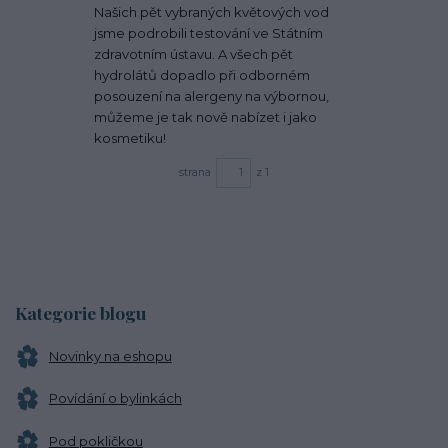
Našich pět vybraných květových vod
jsme podrobili testování ve Státním
zdravotním ústavu. A všech pět
hydrolátů dopadlo při odborném
posouzení na alergeny na výbornou,
můžeme je tak nově nabízet i jako
kosmetiku!
strana
z 1
Kategorie blogu
Novinky na eshopu
Povídání o bylinkách
Pod pokličkou