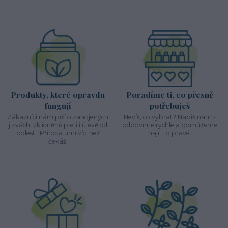
Produkty, které opravdu
Poradíme ti, co přesně
fungují
potřebuješ
Zákazníci nám píší o zahojených
Nevíš, co vybrat? Napiš nám -
jizvách, zklidněné pleti i úlevě od
odpovíme rychle a pomůžeme
bolesti. Příroda umí víc, než
najít to pravé.
čekáš.