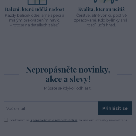
Balení, které udělá radost
Kvalita, kterou ucítíš
Každý balíček odesíláme s péčí a
Čerstvé, silně vonící, poctivě
malým překvapením navíc.
zpracované. Kdo bylinky zná,
Protože na detailech záleží.
rozdíl ucítí hned.
Nepropásněte novinky,
akce a slevy!
Můžete se kdykoli odhlásit.
Přihlásit se
Souhlasím se
zpracováním osobních údajů
za účelem rozesílky newsletteru.