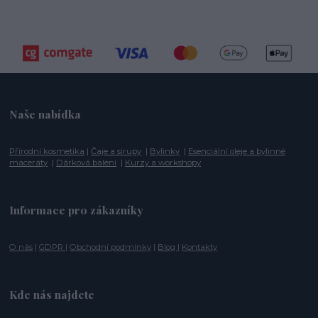
Naše nabídka
Přírodní kosmetika
|
Čaje a sirupy
|
Bylinky
|
Esenciální oleje a bylinné
maceráty
|
Dárková balení
|
Kurzy a workshopy
Informace pro zákazníky
O nás
|
GDPR
|
Obchodní podmínky
|
Blog
|
Kontakty
Kde nás najdete