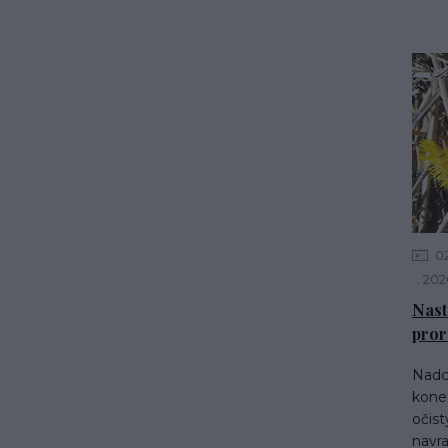
0
202
Nast
pror
Nadch
konec
očist
navra