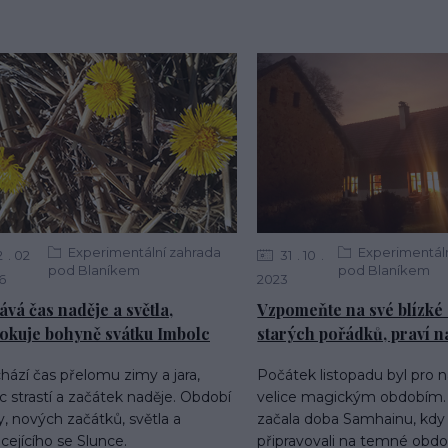
Experimentální zahrada
Experimentáln
2
02
31
10
pod Blaníkem
pod Blaníkem
6
2023
ává čas naděje a světla,
Vzpomeňte na své blízké 
okuje bohyně svátku Imbolc
starých pořádků, praví n
ází čas přelomu zimy a jara,
Počátek listopadu byl pro 
 strastí a začátek naděje. Období
velice magickým obdobím. 1
y, nových začátků, světla a
začala doba Samhainu, kdy
cejícího se Slunce.
připravovali na temné obdo