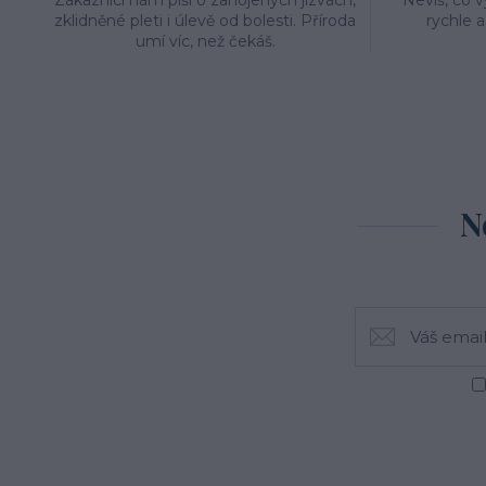
Zákazníci nám píší o zahojených jizvách,
Nevíš, co 
zklidněné pleti i úlevě od bolesti. Příroda
rychle 
umí víc, než čekáš.
N