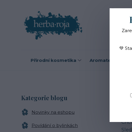
Blog
O
Zare
💚 St
Přírodní kosmetika
Aromaterapie
B
Kategorie blogu
Novinky na eshopu
Zají
Chce
Povídání o bylinkách
Sled