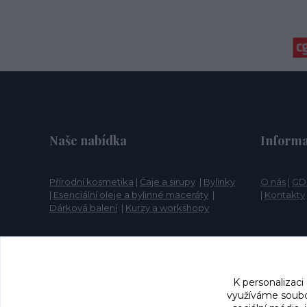
Naše nabídka
Informa
Přírodní kosmetika
|
Čaje a sirupy
|
Bylinky
O nás
|
GD
|
Esenciální oleje a bylinné maceráty
|
|
Kontakty
Dárková balení
|
Kurzy a workshopy
K personalizaci
využíváme soubor