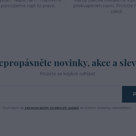
vybrat? Napiš nám - odpovíme
Každý balíček odesíláme s p
a pomůžeme najít to pravé.
překvapením navíc. Protože n
záleží.
epropásněte novinky, akce a slev
Můžete se kdykoli odhlásit.
P
Souhlasím se
zpracováním osobních údajů
za účelem rozesílky newsletteru.