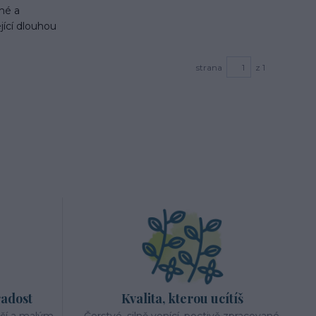
zné a
jící dlouhou
strana
z 1
radost
Kvalita, kterou ucítíš