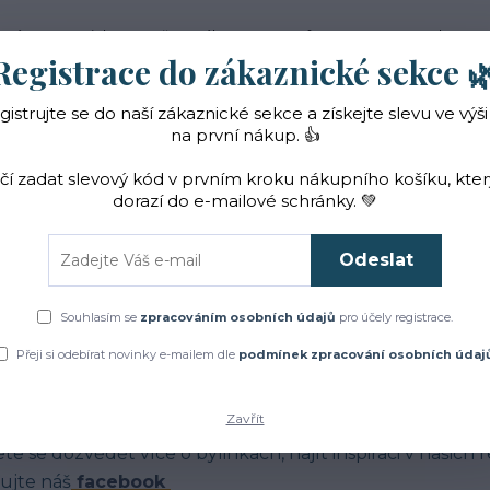
 nás
Novinky
Vše o nákupu
Reference
Kontakt
Registrace do zákaznické sekce 
gistrujte se do naší zákaznické sekce a získejte slevu ve výši
Hledat
na první nákup. 👍
ačí zadat slevový kód v prvním kroku nákupního košíku, kte
dorazí do e-mailové schránky. 💚
Čaje a sirupy
Bylinky
ZACHRAŇTE BYLINKY!
Odeslat
Úvod
Blog
Souhlasím se
zpracováním osobních údajů
pro účely registrace.
log
Přeji si odebírat novinky e-mailem dle
podmínek zpracování osobních údaj
Zavřít
má Vás jak to u nás chodí?
te se dozvědět více o bylinkách, najít inspiraci v našich
ujte náš
facebook