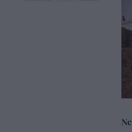
zdraví
svátek
zvyky
jaro
život
mast
třezalka
mystika
tinktury
hydroláty
imunita
podzim
čaj
esenciální olej
oheň
léto
cestování
recepty
šalvěj
mateřídouška
macerace
Ne