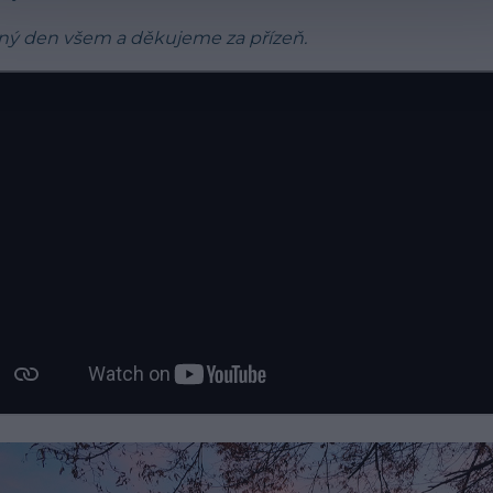
ný den všem a děkujeme za přízeň.