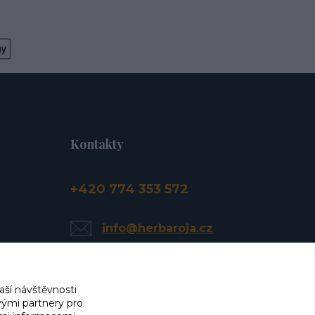
Kontakty
+420 774 353 572
info@herbaroja.cz
aší návštěvnosti
vými partnery pro