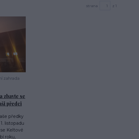
strana
z 1
í zahrada
a zbavte se
aši předci
naše předky
. listopadu
 se Keltové
bí roku,