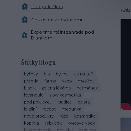
Pod pokličkou
Krás
Cestování za bylinkami
Experimentální zahrada pod
Blaníkem
Štítky blogu
bylinky
bio
byliny
jak na to?
příroda
farma
yzop
měsíček
blaník
zelená lékárna
heřmánek
levandule
slow kosmetika
pod pokličkou
tradice
očista
lokální
recept
meduňka
nové produkty
růže
kosmetika
kopřiva
řebříček
květové vody
květová voda
novinky
destilace