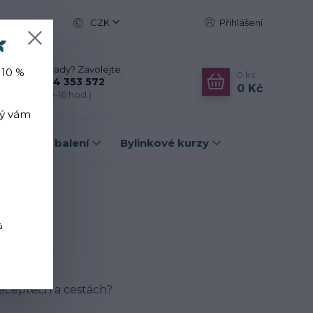
CZK
Přihlášení

Nevíte si rady? Zavolejte.
 10 %
0
ks
+420 774 353 572
0 Kč
(Po-Pá, 10-16 hod.)
rý vám
Dárková balení
Bylinkové kurzy
ů
.
 receptech a cestách?