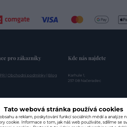
ce pro zákazníky
Kde nás najdete
PR
|
Obchodní podmínky
|
Blog
Karhule 1,
257 08 Načeradec
Tato webová stránka používá cookies
 obsahu a reklam, poskytování funkcí sociálních médií a analýze n
y cookie. Informace o tom, jak náš web používáte, sdílíme se s