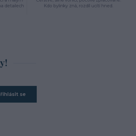
éčí a malým
Čerstvé, silně vonící, poctivě zpracované.
a detailech
Kdo bylinky zná, rozdíl ucítí hned.
y!
řihlásit se