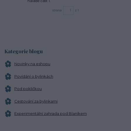
náladě část 1.
strana
z 1
Kategorie blogu
Novinky na eshopu
Povídání o bylinkách
Pod pokličkou
Cestování za bylinkami
Experimentální zahrada pod Blaníkem