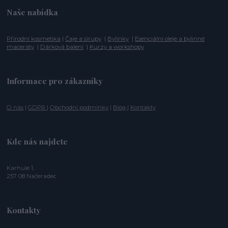
Naše nabídka
Přírodní kosmetika
|
Čaje a sirupy
|
Bylinky
|
Esenciální oleje a bylinné
maceráty
|
Dárková balení
|
Kurzy a workshopy
Informace pro zákazníky
O nás
|
GDPR
|
Obchodní podmínky
|
Blog
|
Kontakty
Kde nás najdete
Karhule 1,
257 08 Načeradec
Kontakty