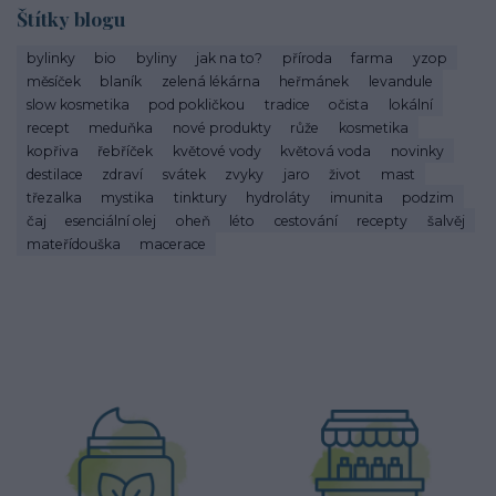
Štítky blogu
bylinky
bio
byliny
jak na to?
příroda
farma
yzop
měsíček
blaník
zelená lékárna
heřmánek
levandule
slow kosmetika
pod pokličkou
tradice
očista
lokální
recept
meduňka
nové produkty
růže
kosmetika
kopřiva
řebříček
květové vody
květová voda
novinky
destilace
zdraví
svátek
zvyky
jaro
život
mast
třezalka
mystika
tinktury
hydroláty
imunita
podzim
čaj
esenciální olej
oheň
léto
cestování
recepty
šalvěj
mateřídouška
macerace