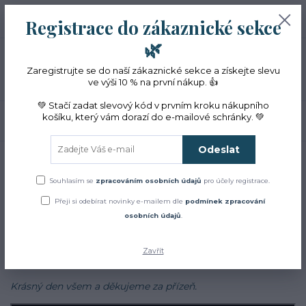
+420 774 353 572
0
ks
CZK
Registrace do zákaznické sekce
0 Kč
(Po-Pá, 10-16 hod.)
🌿
Menu
Zaregistrujte se do naší zákaznické sekce a získejte slevu
ve výši 10 % na první nákup. 👍
💚 Stačí zadat slevový kód v prvním kroku nákupního
košíku, který vám dorazí do e-mailové schránky. 💚
Hledat
Odeslat
Úvod
Blog
Blog
Souhlasím se
zpracováním osobních údajů
pro účely registrace.
Přeji si odebírat novinky e-mailem dle
podmínek zpracování
Zajímá Vás jak to u nás chodí?
osobních údajů
.
Chcete se dozvědět více o bylinkách, najít inspiraci v našich
receptech a cestách?
Zavřít
Sledujte náš
facebook
Krásný den všem a děkujeme za přízeň.