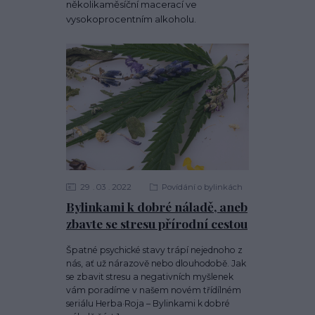
několikaměsíční macerací ve
vysokoprocentním alkoholu.
29
03
2022
Povídání o bylinkách
Bylinkami k dobré náladě, aneb
zbavte se stresu přírodní cestou
Špatné psychické stavy trápí nejednoho z
nás, ať už nárazově nebo dlouhodobě. Jak
se zbavit stresu a negativních myšlenek
vám poradíme v našem novém třídílném
seriálu Herba·Roja – Bylinkami k dobré