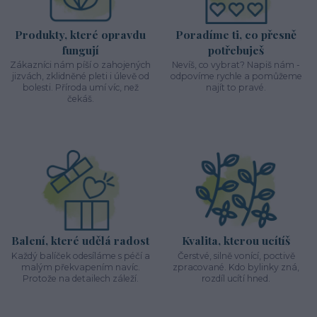
Produkty, které opravdu
Poradíme ti, co přesně
fungují
potřebuješ
Zákazníci nám píší o zahojených
Nevíš, co vybrat? Napiš nám -
jizvách, zklidněné pleti i úlevě od
odpovíme rychle a pomůžeme
bolesti. Příroda umí víc, než
najít to pravé.
čekáš.
Balení, které udělá radost
Kvalita, kterou ucítíš
Každý balíček odesíláme s péčí a
Čerstvé, silně vonící, poctivě
malým překvapením navíc.
zpracované. Kdo bylinky zná,
Protože na detailech záleží.
rozdíl ucítí hned.