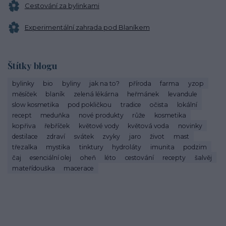
Cestování za bylinkami
Experimentální zahrada pod Blaníkem
Štítky blogu
bylinky
bio
byliny
jak na to?
příroda
farma
yzop
měsíček
blaník
zelená lékárna
heřmánek
levandule
slow kosmetika
pod pokličkou
tradice
očista
lokální
recept
meduňka
nové produkty
růže
kosmetika
kopřiva
řebříček
květové vody
květová voda
novinky
destilace
zdraví
svátek
zvyky
jaro
život
mast
třezalka
mystika
tinktury
hydroláty
imunita
podzim
čaj
esenciální olej
oheň
léto
cestování
recepty
šalvěj
mateřídouška
macerace