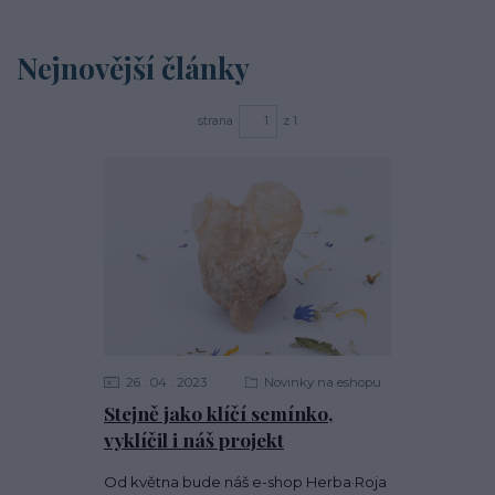
Nejnovější články
strana
z 1
26
04
2023
Novinky na eshopu
Stejně jako klíčí semínko,
vyklíčil i náš projekt
Od května bude náš e-shop Herba·Roja