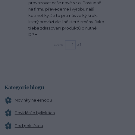
provozovat naše nové s.r.o. Postupně
na firmu převedeme i výrobu naší
kosmetiky. Je to pro nás velký krok,
který provází ale i některé změny. Jako
třeba zdražování produktů o nutné
DPH.
strana
z 1
Kategorie blogu
Novinky na eshopu
Povídání o bylinkách
Pod pokličkou