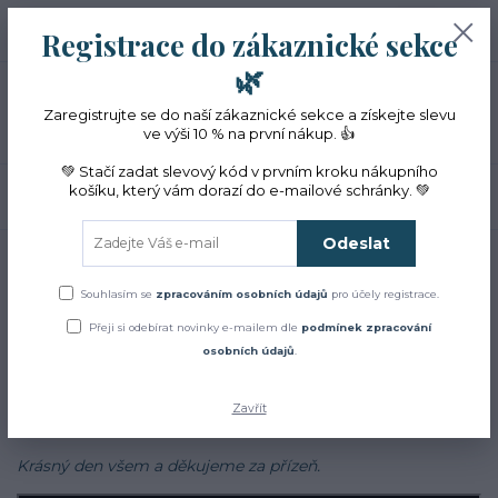
+420 774 353 572
0
ks
CZK
Registrace do zákaznické sekce
0 Kč
(Po-Pá, 10-16 hod.)
🌿
Menu
Zaregistrujte se do naší zákaznické sekce a získejte slevu
ve výši 10 % na první nákup. 👍
💚 Stačí zadat slevový kód v prvním kroku nákupního
košíku, který vám dorazí do e-mailové schránky. 💚
Hledat
Odeslat
Úvod
Blog
Blog
Souhlasím se
zpracováním osobních údajů
pro účely registrace.
Přeji si odebírat novinky e-mailem dle
podmínek zpracování
Zajímá Vás jak to u nás chodí?
osobních údajů
.
Chcete se dozvědět více o bylinkách, najít inspiraci v našich
receptech a cestách?
Zavřít
Sledujte náš
facebook
Krásný den všem a děkujeme za přízeň.