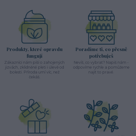
Produkty, které opravdu
Poradíme ti, co přesně
fungují
potřebuješ
Zákazníci nám píší o zahojených
Nevíš, co vybrat? Napiš nám -
jizvách, zklidněné pleti i úlevě od
odpovíme rychle a pomůžeme
bolesti. Příroda umí víc, než
najít to pravé.
čekáš.