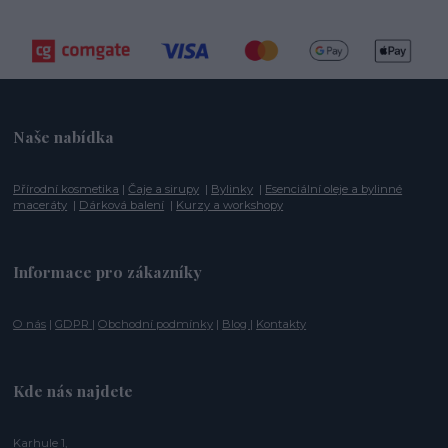
Naše nabídka
Přírodní kosmetika
|
Čaje a sirupy
|
Bylinky
|
Esenciální oleje a bylinné
maceráty
|
Dárková balení
|
Kurzy a workshopy
Informace pro zákazníky
O nás
|
GDPR
|
Obchodní podmínky
|
Blog
|
Kontakty
Kde nás najdete
Karhule 1,