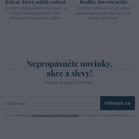
Balení, které udělá radost
Kvalita, kterou ucítíš
Každý balíček odesíláme s péčí a
Čerstvé, silně vonící, poctivě
malým překvapením navíc.
zpracované. Kdo bylinky zná,
Protože na detailech záleží.
rozdíl ucítí hned.
Nepropásněte novinky,
akce a slevy!
Můžete se kdykoli odhlásit.
Přihlásit se
Souhlasím se
zpracováním osobních údajů
za účelem rozesílky newsletteru.