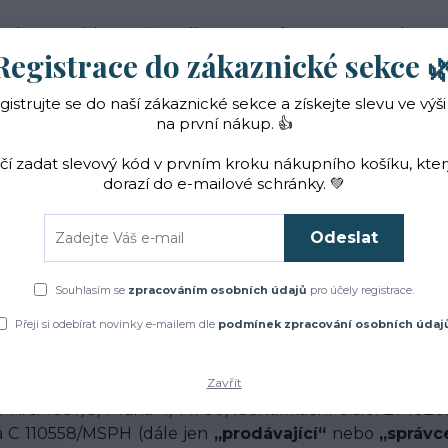
 nás
Novinky
Vše o nákupu
Reference
Kontakt
Registrace do zákaznické sekce 
gistrujte se do naší zákaznické sekce a získejte slevu ve výši
Hledat
na první nákup. 👍
ačí zadat slevový kód v prvním kroku nákupního košíku, kte
dorazí do e-mailové schránky. 💚
Čaje a sirupy
Bylinky
ZACHRAŇTE BYLINKY!
Odeslat
Úvod
Ochrana osobních údajů e-shopu Herba·Roja
Souhlasím se
zpracováním osobních údajů
pro účely registrace.
Přeji si odebírat novinky e-mailem dle
podmínek zpracování osobních údaj
jů e-shopu Herba·Roja
Zavřít
Ke Krči 1037/3, Praha 4, 14700, identifikační číslo: 27
a C 110558/MSPH (dále jen
„prodávající“
nebo
„správc