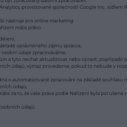
být zpracovány dalšími zpracovateli:
nalytics, provozované společností Google Inc., sídlem
lší nástroje pro online marketing
řízení máte právo:
dělení,
 základě oprávněného zájmu správce,
še osobní údaje zpracováváme,
ajům a tyto nechat aktualizovat nebo opravit, popřípadě
ních údajů, výmaz provedeme, pokud to nebude v rozpo
edná o automatizované zpracování na základě souhlasu 
bních údajů,
te za to, že vaše práva podle Nařízení byla porušena v
osobních údajů.