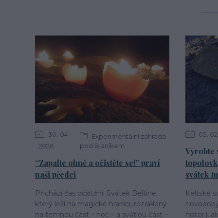
30
04
05
02
Experimentální zahrada
pod Blaníkem
2026
Vyrobte 
“Zapalte ohně a očistěte se!” praví
topolovk
naši předci
svátek I
Přichází čas očištění. Svátek Beltine,
Keltské s
který leží na magické hranici, rozdělený
novodobý
na temnou část – noc – a světlou část –
historií, 