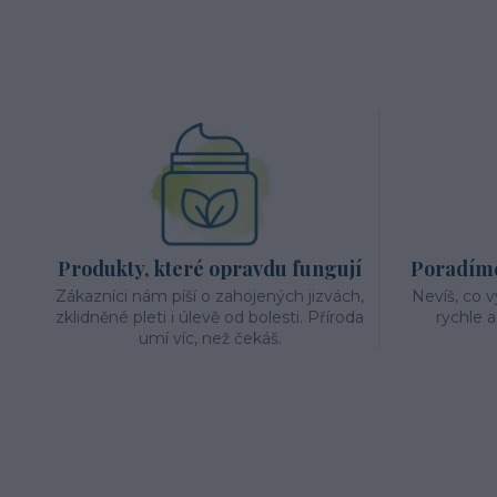
Produkty, které opravdu fungují
Poradíme 
Zákazníci nám píší o zahojených jizvách,
Nevíš, co 
zklidněné pleti i úlevě od bolesti. Příroda
rychle 
umí víc, než čekáš.