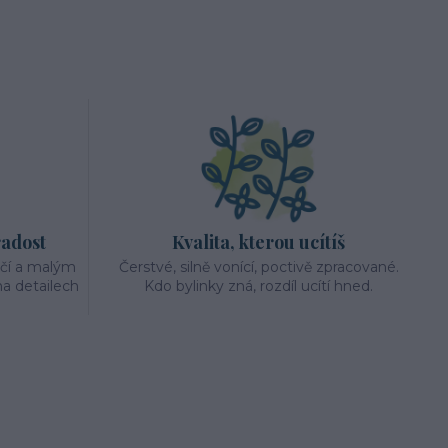
radost
Kvalita, kterou ucítíš
éčí a malým
Čerstvé, silně vonící, poctivě zpracované.
a detailech
Kdo bylinky zná, rozdíl ucítí hned.