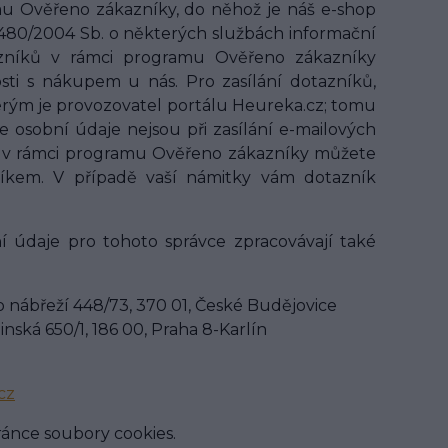
mu Ověřeno zákazníky, do něhož je náš e-shop
 480/2004 Sb. o některých službách informační
tazníků v rámci programu Ověřeno zákazníky
sti s nákupem u nás. Pro zasílání dotazníků,
erým je provozovatel portálu Heureka.cz; tomu
osobní údaje nejsou při zasílání e-mailových
níků v rámci programu Ověřeno zákazníky můžete
níkem. V případě vaší námitky vám dotazník
 údaje pro tohoto správce zpracovávají také
 nábřeží 448/73, 370 01, České Budějovice
nská 650/1, 186 00, Praha 8-Karlín
cz
ránce soubory cookies.