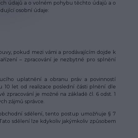
ních údajů a o volném pohybu těchto údajů a o
edující osobní údaje:
ouvy, pokud mezi vámi a prodávajícím dojde k
ařízení – zpracování je nezbytné pro splnění
ucího uplatnění a obranu práv a povinností
0 let od realizace poslední části plnění dle
 zpracování je možné na základě čl. 6 odst. 1
ých zájmů správce.
 obchodní sdělení, tento postup umožňuje § 7
 Tato sdělení lze kdykoliv jakýmkoliv způsobem