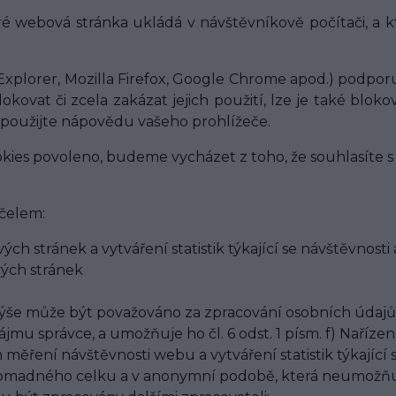
ré webová stránka ukládá v návštěvníkově počítači, a 
xplorer, Mozilla Firefox, Google Chrome apod.) podporuj
kovat či zcela zakázat jejich použití, lze je také bloko
m, použijte nápovědu vašeho prohlížeče.
kies povoleno, budeme vycházet z toho, že souhlasíte s
účelem:
ch stránek a vytváření statistik týkající se návštěvnos
ých stránek
še může být považováno za zpracování osobních údajů.
 správce, a umožňuje ho čl. 6 odst. 1 písm. f) Nařízení
 měření návštěvnosti webu a vytváření statistik týkající
madného celku a v anonymní podobě, která neumožňuje 