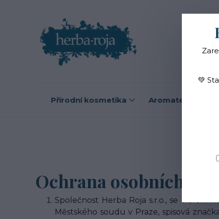
Blog
O
Zare
💚 St
Přírodní kosmetika
Aromaterapie
Ochrana osobních úda
Společnost Herba Roja s.r.o., se sídlem 
Městského soudu v Praze, spisová značk