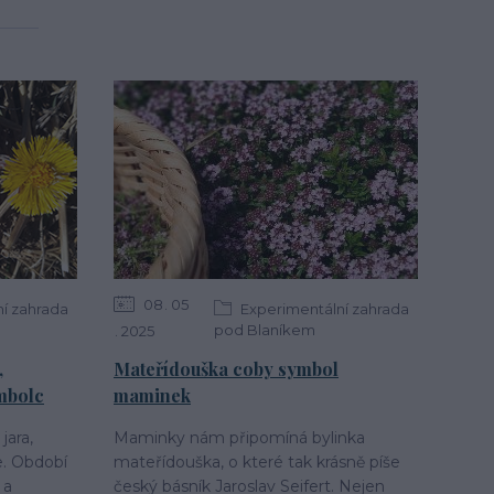
08
05
í zahrada
Experimentální zahrada
pod Blaníkem
2025
,
Mateřídouška coby symbol
mbolc
maminek
jara,
Maminky nám připomíná bylinka
e. Období
mateřídouška, o které tak krásně píše
 a
český básník Jaroslav Seifert. Nejen