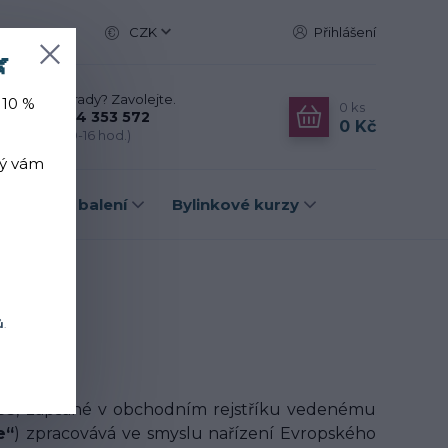
CZK
Přihlášení

Nevíte si rady? Zavolejte.
 10 %
0
ks
+420 774 353 572
0 Kč
(Po-Pá, 10-16 hod.)
rý vám
Dárková balení
Bylinkové kurzy
ů
.
402053, zapsané v obchodním rejstříku vedenému
e“
) zpracovává ve smyslu nařízení Evropského