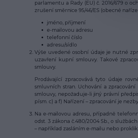
parlamentu a Rady (EU) č. 2016/679 o oc
zrušení směrnice 95/46/ES (obecné naříze
jméno, příjmení
e-mailovou adresu
telefonní číslo
adresu/sídlo
Výše uvedené osobní údaje je nutné zpr
uzavření kupní smlouvy. Takové zpracov
smlouvy.
Prodávající zpracovává tyto údaje ro
smluvních stran. Uchování a zpracování
smlouvy, nepožaduje-li jiný právní před
písm. c) a f) Nařízení – zpracování je nez
Na e-mailovou adresu, případně telefonn
odst. 3 zákona č.480/2004 Sb., o službác
– například zasláním e-mailu nebo prokli