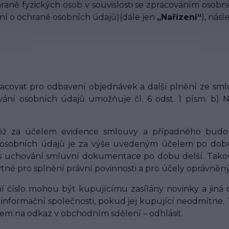
hraně fyzických osob v souvislosti se zpracováním osob
ní o ochraně osobních údajů)(dále jen
„Nařízení“
), násl
acovat pro odbavení objednávek a další plnění ze sml
ání osobních údajů umožňuje čl. 6 odst. 1 písm. b) N
vněž za účelem evidence smlouvy a případného budo
 osobních údajů je za výše uvedeným účelem po dobu 1
pis uchování smluvní dokumentace po dobu delší. Takové
bytné pro splnění právní povinnosti a pro účely oprávněn
í číslo mohou být kupujícímu zasílány novinky a jiná
h informační společnosti, pokud jej kupující neodmítne.
kem na odkaz v obchodním sdělení – odhlásit.