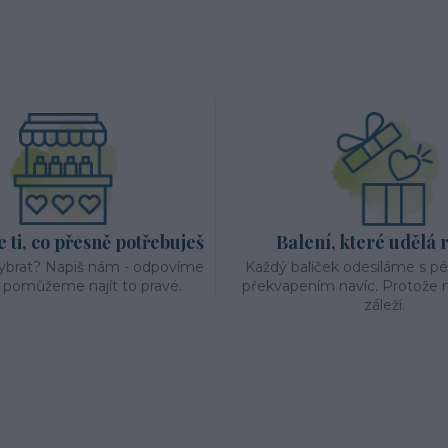
ti, co přesně potřebuješ
Balení, které udělá 
vybrat? Napiš nám - odpovíme
Každý balíček odesíláme s p
a pomůžeme najít to pravé.
překvapením navíc. Protože n
záleží.