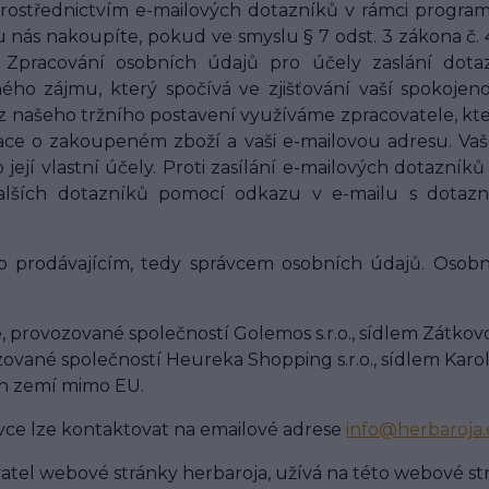
prostřednictvím e-mailových dotazníků v rámci progra
u nás nakoupíte, pokud ve smyslu § 7 odst. 3 zákona č.
te. Zpracování osobních údajů pro účely zaslání do
o zájmu, který spočívá ve zjišťování vaší spokojeno
z našeho tržního postavení využíváme zpracovatele, kt
e o zakoupeném zboží a vaši e-mailovou adresu. Vaše 
 její vlastní účely. Proti zasílání e-mailových dotaz
dalších dotazníků pomocí odkazu v e-mailu s dotaz
 prodávajícím, tedy správcem osobních údajů. Osobní
 provozované společností Golemos s.r.o., sídlem Zátkovo
vané společností Heureka Shopping s.r.o., sídlem Karoli
h zemí mimo EU.
vce lze kontaktovat na emailové adrese
info@herbaroja.
atel webové stránky herbaroja, užívá na této webové st