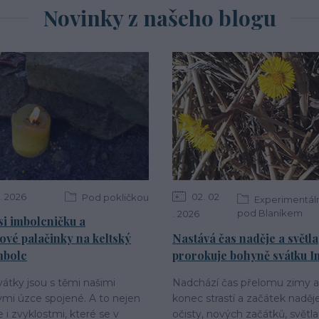
Novinky z našeho blogu
2026
02
02
Pod pokličkou
Experimentáln
pod Blaníkem
2026
si imbolcničku a
ové palačinky na keltský
Nastává čas naděje a světla
mbolc
prorokuje bohyně svátku I
vátky jsou s těmi našimi
Nadchází čas přelomu zimy a 
mi úzce spojené. A to nejen
konec strastí a začátek naděj
ale i zvyklostmi, které se v
očisty, nových začátků, světla