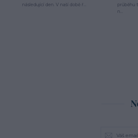
následující den. V naší době ř...
průběhu t
n...
N