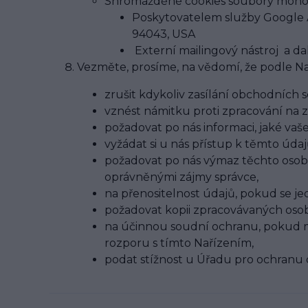
Shromážděné cookies soubory mohou 
Poskytovatelem služby Google A
94043, USA
Externí mailingový nástroj a da
Vezměte, prosíme, na vědomí, že podle Na
zrušit kdykoliv zasílání obchodních s
vznést námitku proti zpracování na
požadovat po nás informaci, jaké va
vyžádat si u nás přístup k těmto úd
požadovat po nás výmaz těchto osob
oprávněnými zájmy správce,
na přenositelnost údajů, pokud se j
požadovat kopii zpracovávaných oso
na účinnou soudní ochranu, pokud má
rozporu s tímto Nařízením,
podat stížnost u Úřadu pro ochranu 