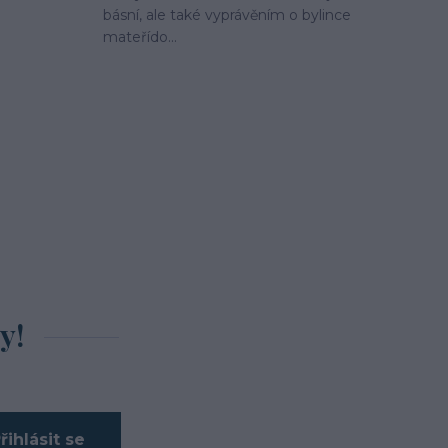
básní, ale také vyprávěním o bylince
mateřído...
y!
řihlásit se