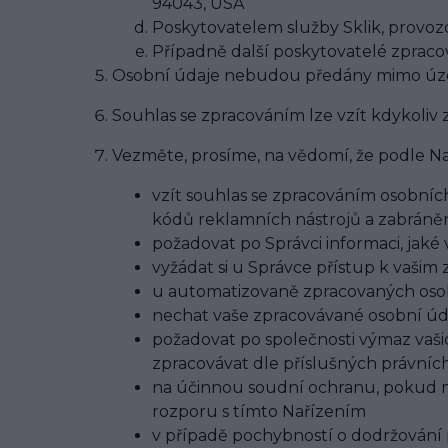
94043, USA
Poskytovatelem služby Sklik, provozo
Případně další poskytovatelé zpracov
Osobní údaje nebudou předány mimo úze
Souhlas se zpracováním lze vzít kdykoliv
Vezměte, prosíme, na vědomí, že podle Na
vzít souhlas se zpracováním osobníc
kódů reklamních nástrojů a zabráně
požadovat po Správci informaci, jaké
vyžádat si u Správce přístup k vaši
u automatizovaně zpracovaných osobn
nechat vaše zpracovávané osobní úda
požadovat po společnosti výmaz vaši
zpracovávat dle příslušných právníc
na účinnou soudní ochranu, pokud má
rozporu s tímto Nařízením
v případě pochybností o dodržování 