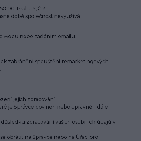
50 00, Praha 5, ČR
učasné době společnost nevyužívá
čce webu nebo zasláním emailu.
ledek zabránění spouštění remarketingových
u
ení jejich zpracování
teré je Správce povinen nebo oprávněn dále
 důsledku zpracování vašich osobních údajů v
se obrátit na Správce nebo na Úřad pro