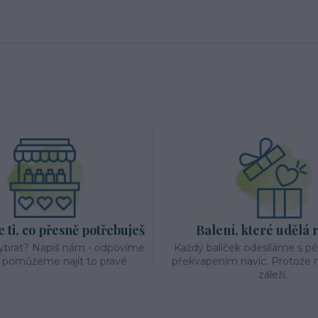
ti, co přesně potřebuješ
Balení, které udělá 
vybrat? Napiš nám - odpovíme
Každý balíček odesíláme s p
a pomůžeme najít to pravé.
překvapením navíc. Protože n
záleží.