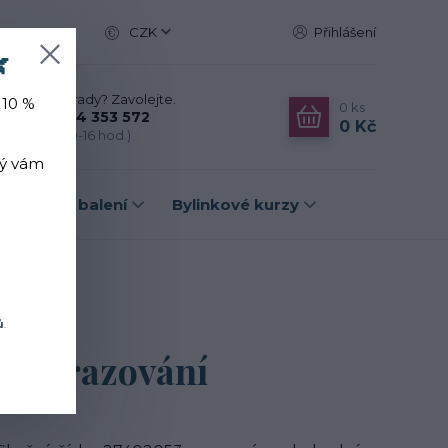
CZK
Přihlášení

Nevíte si rady? Zavolejte.
 10 %
0
ks
+420 774 353 572
0 Kč
(Po-Pá, 10-16 hod.)
rý vám
Dárková balení
Bylinkové kurzy
ch nabídek
ů
.
 zobrazování