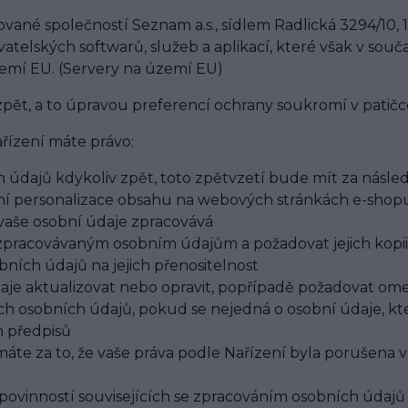
vané společností Seznam a.s., sídlem Radlická 3294/10, 1
atelských softwarů, služeb a aplikací, které však v so
mí EU. (Servery na území EU)
 zpět, a to úpravou preferencí ochrany soukromí v pati
řízení máte právo:
h údajů kdykoliv zpět, toto zpětvzetí bude mít za nás
ní personalizace obsahu na webových stránkách e-shop
 vaše osobní údaje zpracovává
m zpracovávaným osobním údajům a požadovat jejich kopii
ích údajů na jejich přenositelnost
je aktualizovat nebo opravit, popřípadě požadovat omez
ch osobních údajů, pokud se nejedná o osobní údaje, k
h předpisů
te za to, že vaše práva podle Nařízení byla porušena v
povinností souvisejících se zpracováním osobních údajů 