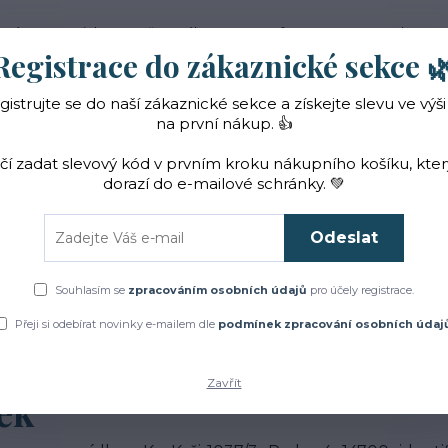
 nás
Novinky
Vše o nákupu
Reference
Kontakt
Registrace do zákaznické sekce 
gistrujte se do naší zákaznické sekce a získejte slevu ve výši
Hledat
na první nákup. 👍
ačí zadat slevový kód v prvním kroku nákupního košíku, kte
dorazí do e-mailové schránky. 💚
Čaje a sirupy
Bylinky
ZACHRAŇTE BYLINKY!
Odeslat
ouhlas se zpracováním osobních údajů pro účely zobrazování marketingový
Souhlasím se
zpracováním osobních údajů
pro účely registrace.
Přeji si odebírat novinky e-mailem dle
podmínek zpracování osobních údaj
m osobních údajů pro účely
Zavřít
ek