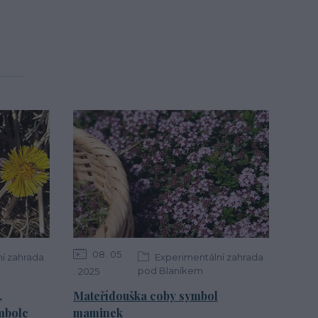
08
05
í zahrada
Experimentální zahrada
pod Blaníkem
2025
,
Mateřídouška coby symbol
mbolc
maminek