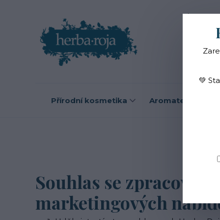
Blog
O
Zare
💚 St
Přírodní kosmetika
Aromaterapie
Úvod
S
Souhlas se zpracování
marketingových nabíd