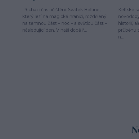
Přichází čas očištění. Svátek Beltine,
Keltské s
který leží na magické hranici, rozdělený
novodobý
na temnou část – noc – a světlou část –
historií, 
následující den. V naší době ř...
průběhu t
n...
N