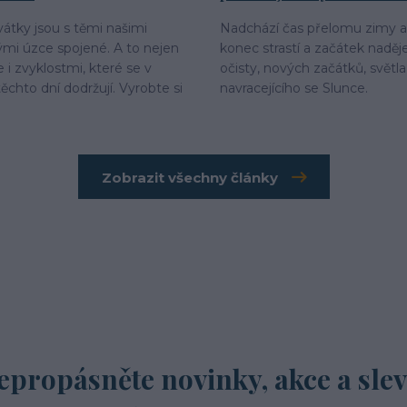
vátky jsou s těmi našimi
Nadchází čas přelomu zimy a 
mi úzce spojené. A to nejen
konec strastí a začátek naděj
ale i zvyklostmi, které se v
očisty, nových začátků, světla
ěchto dní dodržují. Vyrobte si
navracejícího se Slunce.
Zobrazit všechny články
epropásněte novinky, akce a slev