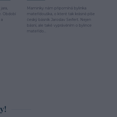
jara,
Maminky nám připomíná bylinka
e. Období
mateřídouška, o které tak krásně píše
 a
český básník Jaroslav Seifert. Nejen
básní, ale také vyprávěním o bylince
mateřído...
y!