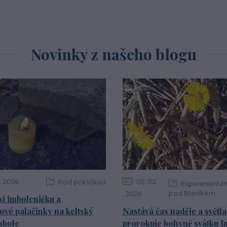
Novinky z našeho blogu
2026
02
02
Pod pokličkou
Experimentáln
pod Blaníkem
2026
si imbolcničku a
ové palačinky na keltský
Nastává čas naděje a světla
mbolc
prorokuje bohyně svátku I