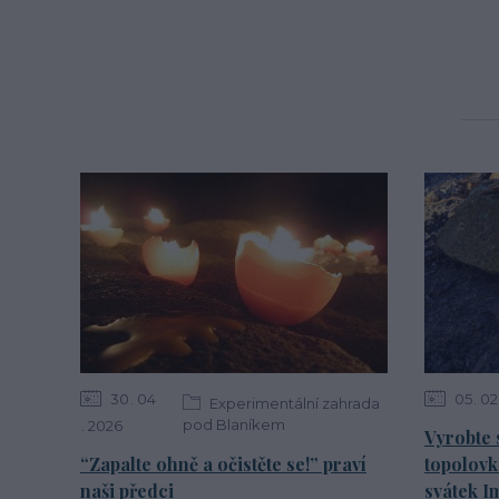
30
04
05
02
Experimentální zahrada
pod Blaníkem
2026
Vyrobte 
“Zapalte ohně a očistěte se!” praví
topolovk
naši předci
svátek I