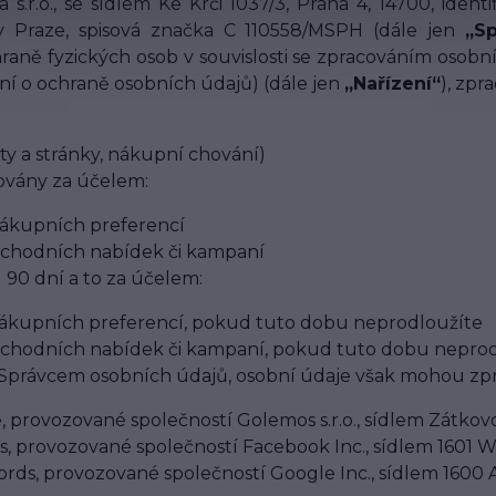
 s.r.o., se sídlem Ke Krči 1037/3, Praha 4, 14700, iden
 Praze, spisová značka C 110558/MSPH (dále jen
„S
hraně fyzických osob v souvislosti se zpracováním osob
ní o ochraně osobních údajů) (dále jen
„Nařízení“
), zpr
ty a stránky, nákupní chování)
ovány za účelem:
nákupních preferencí
obchodních nabídek či kampaní
90 dní a to za účelem:
nákupních preferencí, pokud tuto dobu neprodloužíte
obchodních nabídek či kampaní, pokud tuto dobu nepro
právcem osobních údajů, osobní údaje však mohou zprac
 provozované společností Golemos s.r.o., sídlem Zátkovo
 provozované společností Facebook Inc., sídlem 1601 W
ds, provozované společností Google Inc., sídlem 1600