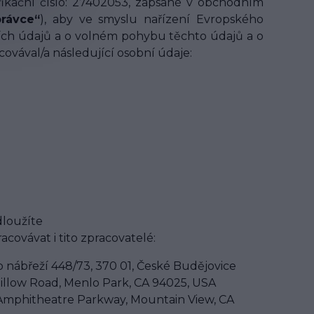
tifikační číslo: 27402053, zapsané v obchodním
právce“
), aby ve smyslu nařízení Evropského
ních údajů a o volném pohybu těchto údajů a o
acovával/a následující osobní údaje:
dloužíte
ovávat i tito zpracovatelé:
 nábřeží 448/73, 370 01, České Budějovice
illow Road, Menlo Park, CA 94025, USA
 Amphitheatre Parkway, Mountain View, CA