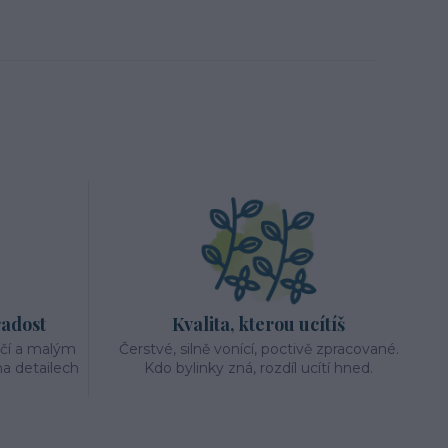
radost
Kvalita, kterou ucítíš
éčí a malým
Čerstvé, silně vonící, poctivě zpracované.
a detailech
Kdo bylinky zná, rozdíl ucítí hned.