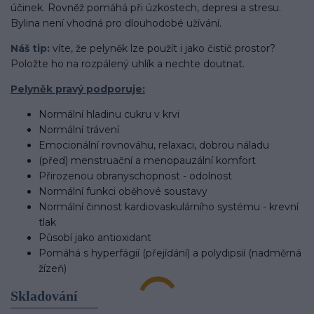
účinek. Rovněž pomáhá při úzkostech, depresi a stresu.
Bylina není vhodná pro dlouhodobé užívání.
Náš tip:
víte, že pelyněk lze použít i jako čistič prostor?
Položte ho na rozpálený uhlík a nechte doutnat.
Pelyněk pravý podporuje:
Normální hladinu cukru v krvi
Normální trávení
Emocionální rovnováhu, relaxaci, dobrou náladu
(před) menstruační a menopauzální komfort
Přirozenou obranyschopnost - odolnost
Normální funkci oběhové soustavy
Normální činnost kardiovaskulárního systému - krevní
tlak
Působí jako antioxidant
Pomáhá s hyperfágií (přejídání) a polydipsií (nadměrná
žízeň)
Skladování