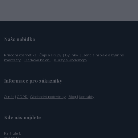
Naše nabídka
Přírodní kosmetika
|
Čaje a sirupy
|
Bylinky
|
Esenciální oleje a bylinné
maceráty
|
Dárková balení
|
Kurzy a workshopy
Informace pro zákazníky
O nás
|
GDPR
|
Obchodní podmínky
|
Blog
|
Kontakty
Kde nás najdete
Karhule 1,