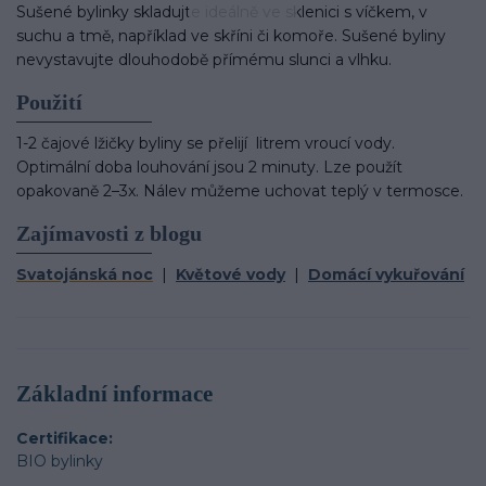
Sušené bylinky skladujte ideálně ve sklenici s víčkem, v
suchu a tmě, například ve skříni či komoře. Sušené byliny
nevystavujte dlouhodobě přímému slunci a vlhku.
Použití
1-2 čajové lžičky byliny se přelijí litrem vroucí vody.
Optimální doba louhování jsou 2 minuty. Lze použít
opakovaně 2–3x. Nálev můžeme uchovat teplý v termosce.
Zajímavosti z blogu
Svatojánská noc
|
Květové vody
|
Domácí vykuřování
Základní informace
Certifikace
BIO bylinky