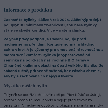
Informace o produktu
Zachraňte bylinky! Sklizeň rok 2024. Akční výprodej.
I
po uplynutí minimální trvanlivosti jsou naše bylinky
stále ve skvělé kondici.
Více v našem článku.
Pelyněk pravý podporuje trávení, bojuje proti
nadměrnému přejídání. Koriguje normální hladinu
cukru v krvi. A je výborný pro emocionální rovnováhu a
menstruční komfort. Bylinka je vypěstovaná od
semínka na políčkách naší rodinné BIO farmy v
Chráněné krajinné oblasti na úpatí Velkého Blaníku. Je
sbíraná ručně, přirozeně sušená, bez zásahu chemie,
aby byla zachovaná co nejvyšší kvalita.
Mystika našich bylin
Pelyněk se používá především při potížích trávicího ústrojí,
protože obsahuje řadu hořčin a bojuje proti střevním
parazitům. V nedávné době byl prokázán jeho antimalarický