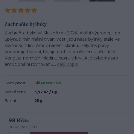
Zachraňte bylinky
Zachraňte bylinky! Sklizeň rok 2024. Akční výprodej. I po
uplynutí minimální trvanlivosti jsou naše bylinky stále ve
skvělé kondici. Více v našem článku. Pelyněk pravý
podporuje trávení, bojuje proti nadměrnému přejídání.
Koriguje normální hladinu cukru v krvi. A je výborný pro
emocionální rovnováhu...
celý popis
Dostupnost
Skladem 5 ks
Měrná cena
3,92 Kč / 1 g
Balení
25 g
98 Kč
/
ks
88 Kč
bez DPH