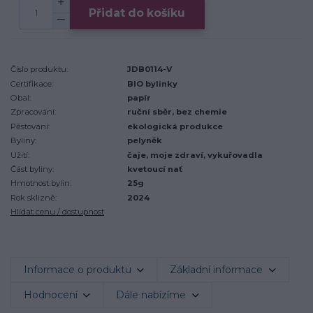
Přidat do košíku
Číslo produktu:
JDB0114-V
Certifikace:
BIO bylinky
Obal:
papír
Zpracování:
ruční sběr, bez chemie
Pěstování:
ekologická produkce
Byliny:
pelyněk
Užití:
čaje, moje zdraví, vykuřovadla
Část byliny:
kvetoucí nať
Hmotnost bylin:
25g
Rok sklizně:
2024
Hlídat cenu / dostupnost
Informace o produktu
Základní informace
Hodnocení
Dále nabízíme