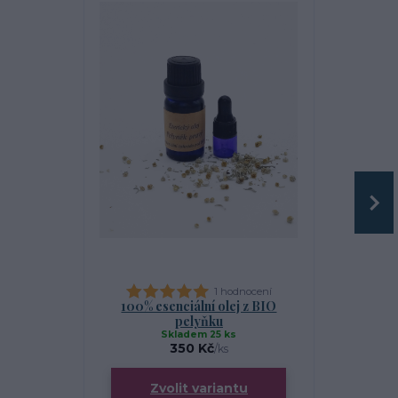
1 hodnocení
100% esenciální olej z BIO
BIO mateří
pelyňku
Skladem 25 ks
S
350 Kč
/
ks
Zvolit variantu