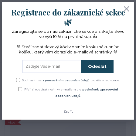
+420 774 353 572
0
ks
CZK
Registrace do zákaznické sekce
0 Kč
(Po-Pá, 10-16 hod.)
🌿
Menu
Zaregistrujte se do naší zákaznické sekce a získejte slevu
ve výši 10 % na první nákup. 👍
💚 Stačí zadat slevový kód v prvním kroku nákupního
košíku, který vám dorazí do e-mailové schránky. 💚
Hledat
Odeslat
Úvod
ZACHRAŇTE BYLINKY!
BIO pelyněk pravý sušená kvetoucí nať
VÝPRODEJ 24
Souhlasím se
zpracováním osobních údajů
pro účely registrace.
BIO pelyněk pravý sušená
Přeji si odebírat novinky e-mailem dle
podmínek zpracování
osobních údajů
.
kvetoucí nať VÝPRODEJ 24
Zavřít
Akce