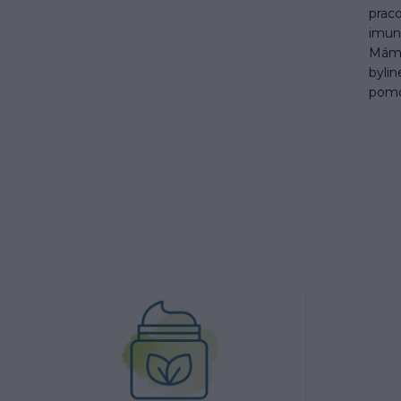
praco
imuni
Máme
byli
pomo