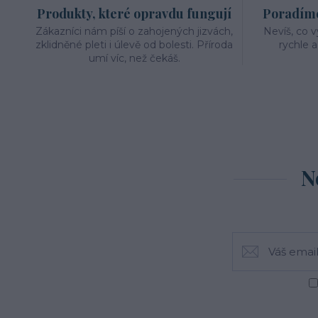
Produkty, které opravdu fungují
Poradíme 
Zákazníci nám píší o zahojených jizvách,
Nevíš, co 
zklidněné pleti i úlevě od bolesti. Příroda
rychle 
umí víc, než čekáš.
N