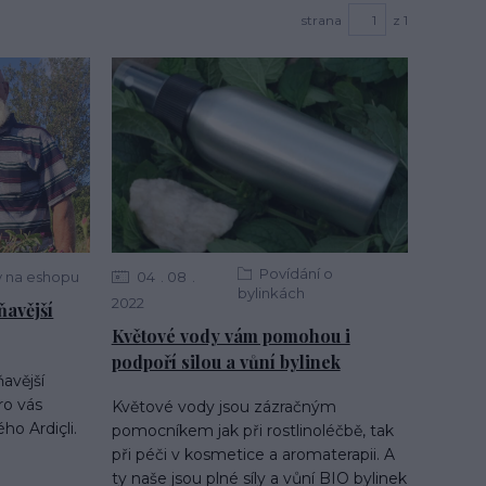
strana
z 1
Povídání o
y na eshopu
04
08
bylinkách
2022
ňavější
Květové vody vám pomohou i
podpoří silou a vůní bylinek
ňavější
ro vás
Květové vody jsou zázračným
ho Ardiçli.
pomocníkem jak při rostlinoléčbě, tak
při péči v kosmetice a aromaterapii. A
ty naše jsou plné síly a vůní BIO bylinek