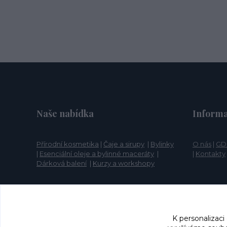
Naše nabídka
Informa
Přírodní kosmetika
|
Čaje a sirupy
|
Bylinky
O nás
|
GD
|
Esenciální oleje a bylinné maceráty
|
|
Kontakty
Dárková balení
|
Kurzy a workshopy
K personalizaci