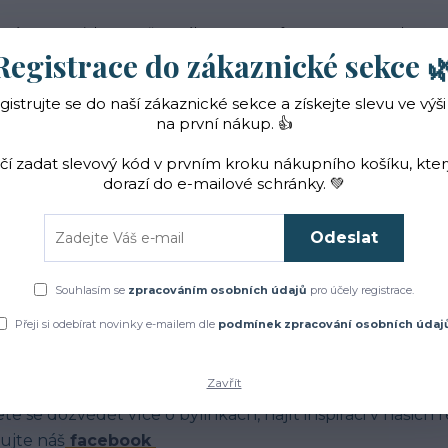
 nás
Novinky
Vše o nákupu
Reference
Kontakt
Registrace do zákaznické sekce 
gistrujte se do naší zákaznické sekce a získejte slevu ve výši
Hledat
na první nákup. 👍
ačí zadat slevový kód v prvním kroku nákupního košíku, kte
dorazí do e-mailové schránky. 💚
Čaje a sirupy
Bylinky
ZACHRAŇTE BYLINKY!
Odeslat
Úvod
Blog
Souhlasím se
zpracováním osobních údajů
pro účely registrace.
log
Přeji si odebírat novinky e-mailem dle
podmínek zpracování osobních údaj
Zavřít
má Vás jak to u nás chodí?
te se dozvědět více o bylinkách, najít inspiraci v našich
ujte náš
facebook