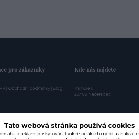
ce pro zákazníky
Kde nás najdete
PR
|
Obchodní podmínky
|
Blog
Karhule 1,
257 08 Načeradec
Tato webová stránka používá cookies
 obsahu a reklam, poskytování funkcí sociálních médií a analýze n