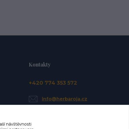
Kontakty
+420 774 353 572
info@herbaroja.cz
aší návštěvnosti