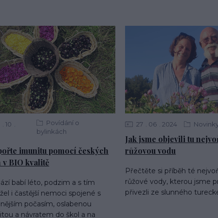
Povídání o
10
27
06
2024
Novink
bylinkách
Jak jsme objevili tu nejvo
ořte imunitu pomocí českých
růžovou vodu
n v BIO kvalitě
Přečtěte si příběh té nejvo
růžové vody, kterou jsme p
ází babí léto, podzim a s tím
přivezli ze slunného turecké
el i častější nemoci spojené s
dnějším počasím, oslabenou
itou a návratem do škol a na