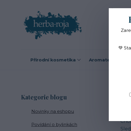
Blog
O
Zare
💚 St
Přírodní kosmetika
Aromaterapie
B
Kategorie blogu
Novinky na eshopu
Zají
Chce
Povídání o bylinkách
Sled