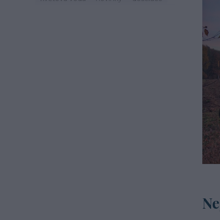
zdraví
svátek
zvyky
jaro
život
mast
třezalka
mystika
tinktury
hydroláty
imunita
podzim
čaj
esenciální olej
oheň
léto
cestování
recepty
šalvěj
mateřídouška
macerace
Ne