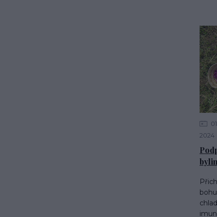
01
2024
Podp
byli
Přich
bohuž
chla
imun