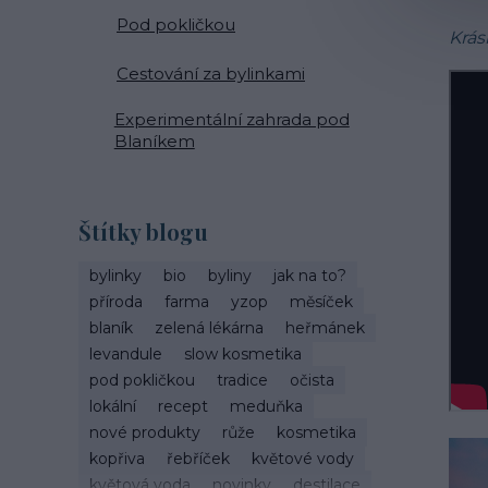
Pod pokličkou
Krás
Cestování za bylinkami
Experimentální zahrada pod
Blaníkem
Štítky blogu
bylinky
bio
byliny
jak na to?
příroda
farma
yzop
měsíček
blaník
zelená lékárna
heřmánek
levandule
slow kosmetika
pod pokličkou
tradice
očista
lokální
recept
meduňka
nové produkty
růže
kosmetika
kopřiva
řebříček
květové vody
květová voda
novinky
destilace