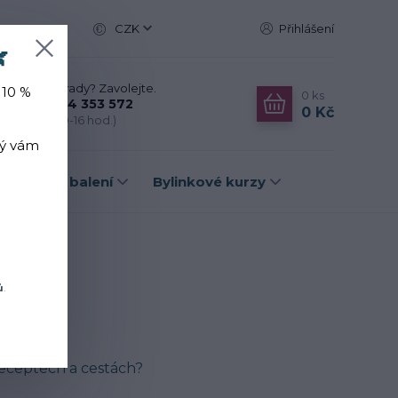
CZK
Přihlášení

Nevíte si rady? Zavolejte.
 10 %
0
ks
+420 774 353 572
0 Kč
(Po-Pá, 10-16 hod.)
rý vám
Dárková balení
Bylinkové kurzy
ů
.
 receptech a cestách?