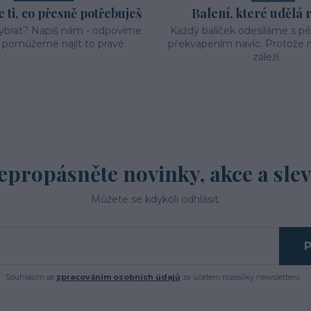
ti, co přesně potřebuješ
Balení, které udělá 
vybrat? Napiš nám - odpovíme
Každý balíček odesíláme s p
a pomůžeme najít to pravé.
překvapením navíc. Protože n
záleží.
epropásněte novinky, akce a slev
Můžete se kdykoli odhlásit.
P
Souhlasím se
zpracováním osobních údajů
za účelem rozesílky newsletteru.