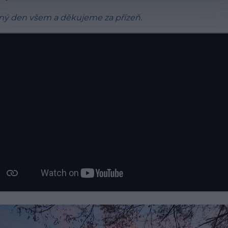
ný den všem a děkujeme za přízeň.