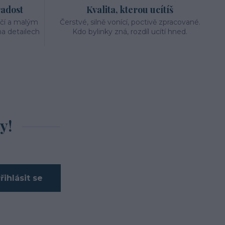
radost
Kvalita, kterou ucítíš
éčí a malým
Čerstvé, silně vonící, poctivě zpracované.
a detailech
Kdo bylinky zná, rozdíl ucítí hned.
y!
řihlásit se