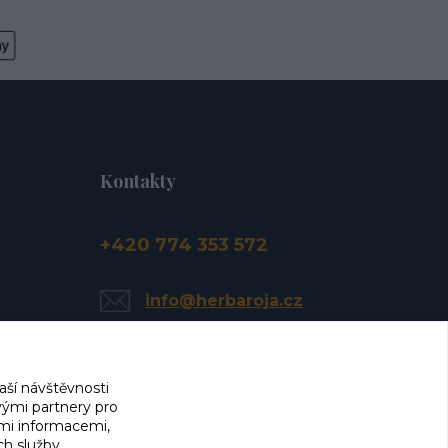
Kontakty
+420 774 353 572
info@herbaroja.cz
aší návštěvnosti
vými partnery pro
ími informacemi,
ch služby.