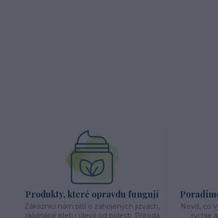
Produkty, které opravdu fungují
Poradíme 
Zákazníci nám píší o zahojených jizvách,
Nevíš, co 
zklidněné pleti i úlevě od bolesti. Příroda
rychle 