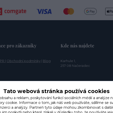
ce pro zákazníky
Kde nás najdete
PR
|
Obchodní podmínky
|
Blog
Karhule 1,
257 08 Načeradec
Tato webová stránka používá cookies
 obsahu a reklam, poskytování funkcí sociálních médií a analýze n
y cookie. Informace o tom, jak náš web používáte, sdílíme se s
 inzerci a analýzy. Partneři tyto údaje mohou zkombinovat s dalš
e jim poskytli nebo které získali v důsledku toho, že používáte jeji