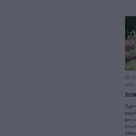
3
2024
Sezn
Zajím
nejvh
pro v
imun
zdravě