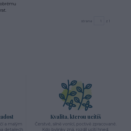
 dobrému
rat.
strana
z 1
radost
Kvalita, kterou ucítíš
éčí a malým
Čerstvé, silně vonící, poctivě zpracované.
a detailech
Kdo bylinky zná, rozdíl ucítí hned.