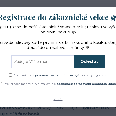
 nás
Novinky
Vše o nákupu
Reference
Kontakt
Registrace do zákaznické sekce 
gistrujte se do naší zákaznické sekce a získejte slevu ve výši
Hledat
na první nákup. 👍
ačí zadat slevový kód v prvním kroku nákupního košíku, kte
dorazí do e-mailové schránky. 💚
Čaje a sirupy
Bylinky
ZACHRAŇTE BYLINKY!
Odeslat
Úvod
Blog
Souhlasím se
zpracováním osobních údajů
pro účely registrace.
log
Přeji si odebírat novinky e-mailem dle
podmínek zpracování osobních údaj
Zavřít
má Vás jak to u nás chodí?
te se dozvědět více o bylinkách, najít inspiraci v našich
ujte náš
facebook