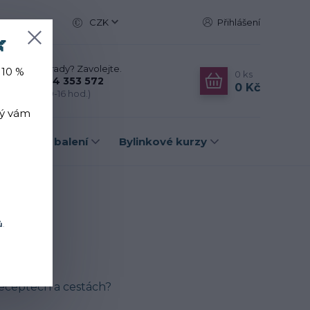
CZK
Přihlášení

Nevíte si rady? Zavolejte.
 10 %
0
ks
+420 774 353 572
0 Kč
(Po-Pá, 10-16 hod.)
rý vám
Dárková balení
Bylinkové kurzy
ů
.
 receptech a cestách?