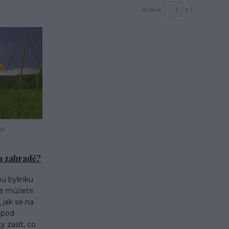
strana
z 1
 o
na zahradě?
ou bylinku
aře můžete
, jak se na
 pod
y zasít, co