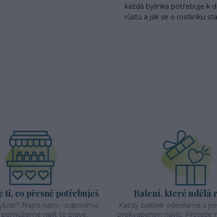
každá bylinka potřebuje k
růstu a jak se o rostlinku sta
ti, co přesně potřebuješ
Balení, které udělá 
vybrat? Napiš nám - odpovíme
Každý balíček odesíláme s p
a pomůžeme najít to pravé.
překvapením navíc. Protože n