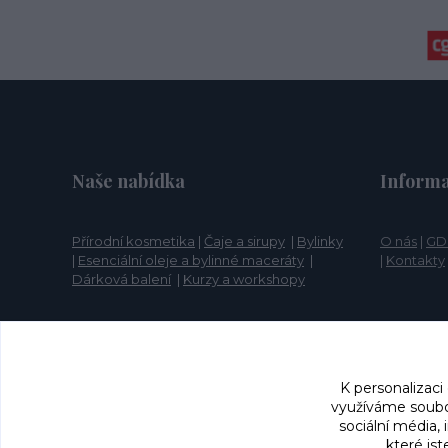
Naše nabídka
Informa
Přírodní kosmetika
|
Čaje a sirupy
|
Bylinky
O nás
|
GD
|
Esenciální oleje a bylinné maceráty
|
|
Kontakty
Dárková balení
|
Kurzy a workshopy
K personalizaci
využíváme soubor
sociální média,
které jst