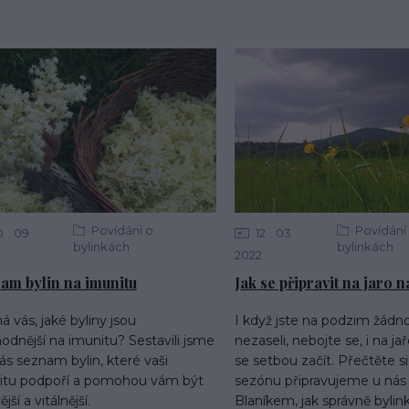
Povídání o
Povídání
0
09
12
03
bylinkách
bylinkách
2022
am bylin na imunitu
Jak se připravit na jaro 
á vás, jaké byliny jsou
I když jste na podzim žádn
odnější na imunitu? Sestavili jsme
nezaseli, nebojte se, i na j
ás seznam bylin, které vaši
se setbou začít. Přečtěte si
itu podpoří a pomohou vám být
sezónu připravujeme u nás
jší a vitálnější.
Blaníkem, jak správně bylink