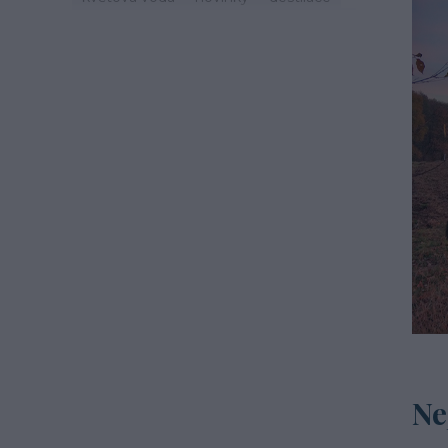
zdraví
svátek
zvyky
jaro
život
mast
třezalka
mystika
tinktury
hydroláty
imunita
podzim
čaj
esenciální olej
oheň
léto
cestování
recepty
šalvěj
mateřídouška
macerace
Ne