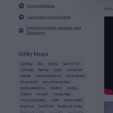
Pod pokličkou
Krás
Cestování za bylinkami
Experimentální zahrada pod
Blaníkem
Štítky blogu
bylinky
bio
byliny
jak na to?
příroda
farma
yzop
měsíček
blaník
zelená lékárna
heřmánek
levandule
slow kosmetika
pod pokličkou
tradice
očista
lokální
recept
meduňka
nové produkty
růže
kosmetika
kopřiva
řebříček
květové vody
květová voda
novinky
destilace