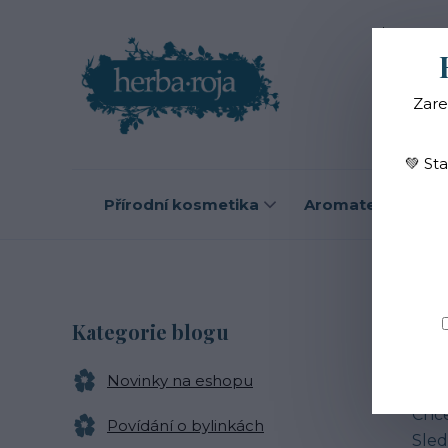
Blog
O
Zare
💚 St
Přírodní kosmetika
Aromaterapie
B
Kategorie blogu
Novinky na eshopu
Zají
Chce
Povídání o bylinkách
Sled