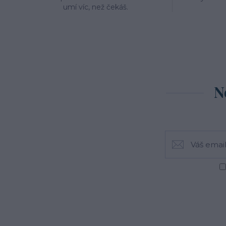
umí víc, než čekáš.
N