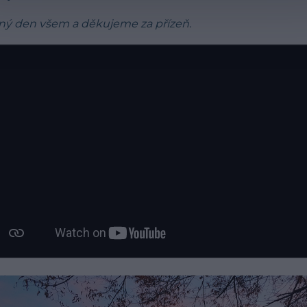
ný den všem a děkujeme za přízeň.