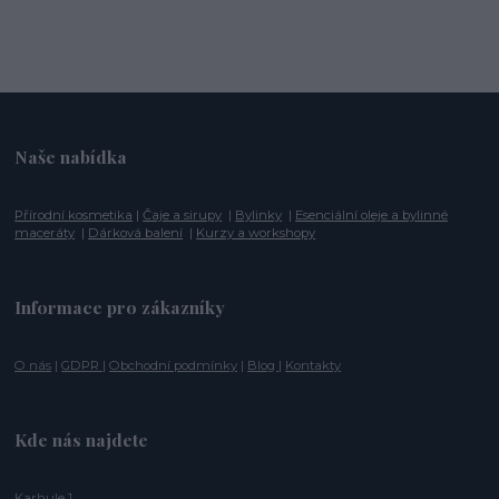
Naše nabídka
Přírodní kosmetika
|
Čaje a sirupy
|
Bylinky
|
Esenciální oleje a bylinné
maceráty
|
Dárková balení
|
Kurzy a workshopy
Informace pro zákazníky
O nás
|
GDPR
|
Obchodní podmínky
|
Blog
|
Kontakty
Kde nás najdete
Karhule 1,