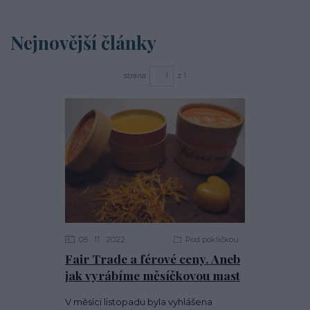
Nejnovější články
strana
z 1
05
11
2022
Pod pokličkou
Fair Trade a férové ceny. Aneb
jak vyrábíme měsíčkovou mast
V měsíci listopadu byla vyhlášena