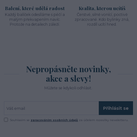
Balení, které udělá radost
Kvalita, kterou ucítíš
Každý balíček odesíláme s péčí a
Čerstvé, silně vonící, poctivě
malým překvapením navíc.
zpracované. Kdo bylinky zná,
Protože na detailech záleží.
rozdíl ucítí hned.
Nepropásněte novinky,
akce a slevy!
Můžete se kdykoli odhlásit.
Přihlásit se
Souhlasím se
zpracováním osobních údajů
za účelem rozesílky newsletteru.