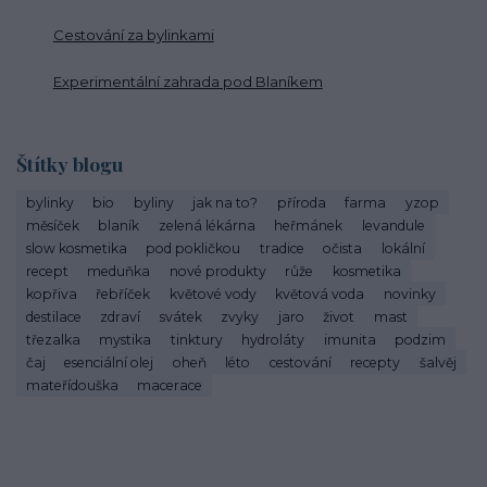
Cestování za bylinkami
Experimentální zahrada pod Blaníkem
Štítky blogu
bylinky
bio
byliny
jak na to?
příroda
farma
yzop
měsíček
blaník
zelená lékárna
heřmánek
levandule
slow kosmetika
pod pokličkou
tradice
očista
lokální
recept
meduňka
nové produkty
růže
kosmetika
kopřiva
řebříček
květové vody
květová voda
novinky
destilace
zdraví
svátek
zvyky
jaro
život
mast
třezalka
mystika
tinktury
hydroláty
imunita
podzim
čaj
esenciální olej
oheň
léto
cestování
recepty
šalvěj
mateřídouška
macerace