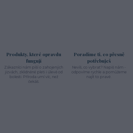
Produkty, které opravdu
Poradíme ti, co přesně
fungují
potřebuješ
Zákazníci nám píší o zahojených
Nevíš, co vybrat? Napiš nám -
jizvách, zklidněné pleti i úlevě od
odpovíme rychle a pomůžeme
bolesti. Příroda umí víc, než
najít to pravé.
čekáš.