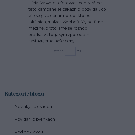
iniciativa #mesicferovych cen. V rámci
této kampaně se zákazníci dozvídají, co
vše stojí za cenami produktů od
lokálních, malých výrobců. My patříme
mezi ně, proto jsme se rozhodli
představit to, jakým způsobem
nastavujeme naše ceny.
strana
z 1
Kategorie blogu
Novinky na eshopu
Povídání o bylinkách
Pod pokličkou