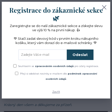
+420 774 353 572
0
ks
CZK
Registrace do zákaznické sekce
0 Kč
(Po-Pá, 10-16 hod.)
🌿
Menu
Zaregistrujte se do naší zákaznické sekce a získejte slevu
ve výši 10 % na první nákup. 👍
💚 Stačí zadat slevový kód v prvním kroku nákupního
košíku, který vám dorazí do e-mailové schránky. 💚
Hledat
Odeslat
Úvod
Blog
Blog
Souhlasím se
zpracováním osobních údajů
pro účely registrace.
Přeji si odebírat novinky e-mailem dle
podmínek zpracování
Zajímá Vás jak to u nás chodí?
osobních údajů
.
Chcete se dozvědět více o bylinkách, najít inspiraci v našich
receptech a cestách?
Zavřít
Sledujte náš
facebook
Krásný den všem a děkujeme za přízeň.