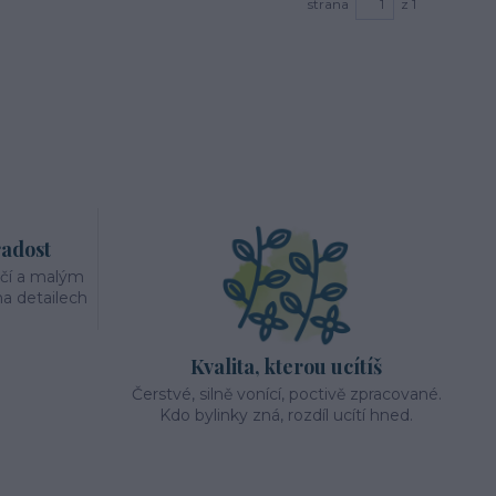
strana
z 1
radost
éčí a malým
a detailech
Kvalita, kterou ucítíš
Čerstvé, silně vonící, poctivě zpracované.
Kdo bylinky zná, rozdíl ucítí hned.