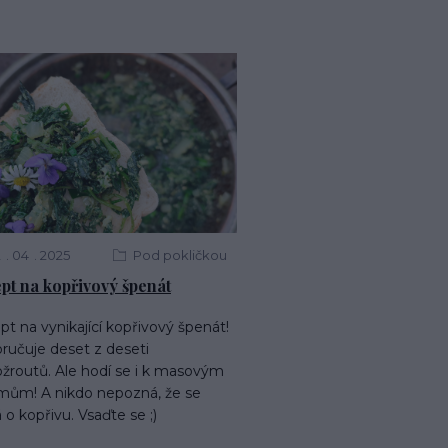
2
04
2025
Pod pokličkou
pt na kopřivový špenát
t na vynikající kopřivový špenát!
ručuje deset z deseti
ožroutů. Ale hodí se i k masovým
mům! A nikdo nepozná, že se
 o kopřivu. Vsaďte se ;)