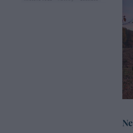
zdraví
svátek
zvyky
jaro
život
mast
třezalka
mystika
tinktury
hydroláty
imunita
podzim
čaj
esenciální olej
oheň
léto
cestování
recepty
šalvěj
mateřídouška
macerace
Ne