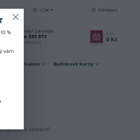
CZK
Přihlášení

Nevíte si rady? Zavolejte.
 10 %
0
ks
+420 774 353 572
0 Kč
(Po-Pá, 10-16 hod.)
rý vám
Dárková balení
Bylinkové kurzy
ů
.
 receptech a cestách?