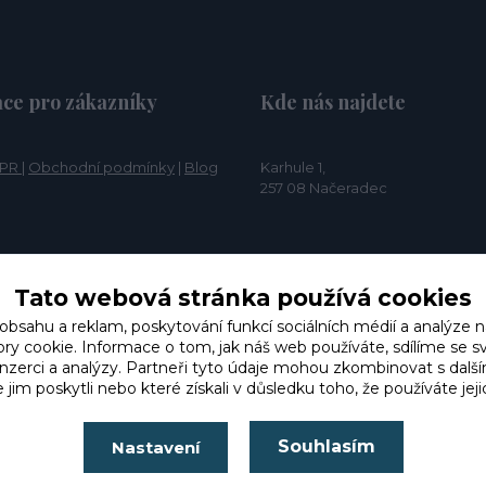
ce pro zákazníky
Kde nás najdete
PR
|
Obchodní podmínky
|
Blog
Karhule 1,
257 08 Načeradec
Tato webová stránka používá cookies
 obsahu a reklam, poskytování funkcí sociálních médií a analýze n
y cookie. Informace o tom, jak náš web používáte, sdílíme se s
 inzerci a analýzy. Partneři tyto údaje mohou zkombinovat s dalš
e jim poskytli nebo které získali v důsledku toho, že používáte jeji
Souhlasím
Nastavení
Dominik P
Kupoval jsem 2 produkty na vyzkoušení a produkty