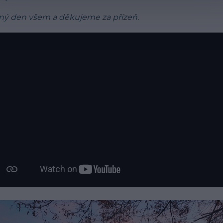
ný den všem a děkujeme za přízeň.