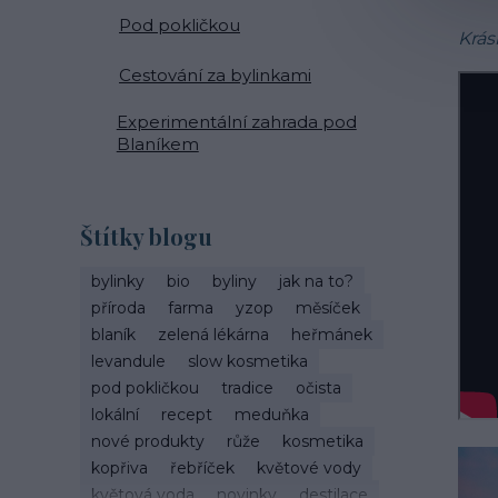
Pod pokličkou
Krás
Cestování za bylinkami
Experimentální zahrada pod
Blaníkem
Štítky blogu
bylinky
bio
byliny
jak na to?
příroda
farma
yzop
měsíček
blaník
zelená lékárna
heřmánek
levandule
slow kosmetika
pod pokličkou
tradice
očista
lokální
recept
meduňka
nové produkty
růže
kosmetika
kopřiva
řebříček
květové vody
květová voda
novinky
destilace