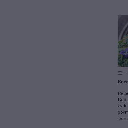
2
Rece
Recep
Dopo
kytk
pokr
jedná