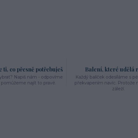
ti, co přesně potřebuješ
Balení, které udělá 
vybrat? Napiš nám - odpovíme
Každý balíček odesíláme s p
a pomůžeme najít to pravé.
překvapením navíc. Protože n
záleží.