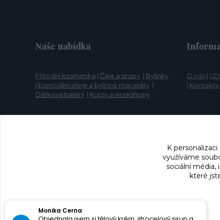
Naše nabídka
Informa
Přírodní kosmetika
|
Čaje a sirupy
|
Bylinky
O nás
|
GD
|
Esenciální oleje a bylinné maceráty
|
|
Kontakty
Dárková balení
|
Kurzy a workshopy
K personalizaci
využíváme soubor
sociální média,
které jst
Silvie Janošíková
Velmi profesionální přístup. Paní mi skvěle