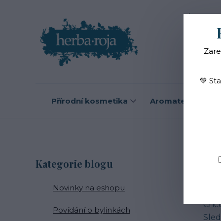
Blog
O
Zare
💚 St
Přírodní kosmetika
Aromaterapie
B
Kategorie blogu
Novinky na eshopu
Zají
Chce
Povídání o bylinkách
Sled