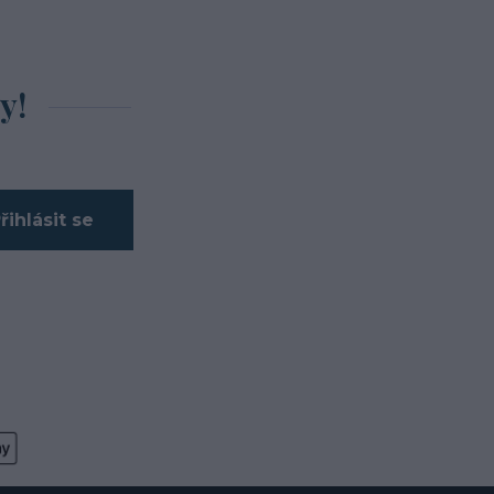
y!
řihlásit se