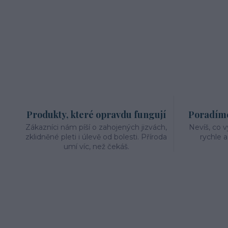
Produkty, které opravdu fungují
Poradíme 
Zákazníci nám píší o zahojených jizvách,
Nevíš, co 
zklidněné pleti i úlevě od bolesti. Příroda
rychle 
umí víc, než čekáš.