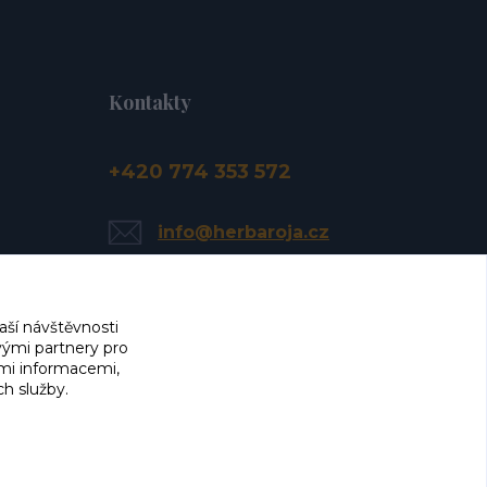
Kontakty
+420 774 353 572
info@herbaroja.cz
aší návštěvnosti
vými partnery pro
ími informacemi,
ch služby.
Vlaďka Janáčková
Moc děkuji Herba Roja za úžasnou vstřícnost,