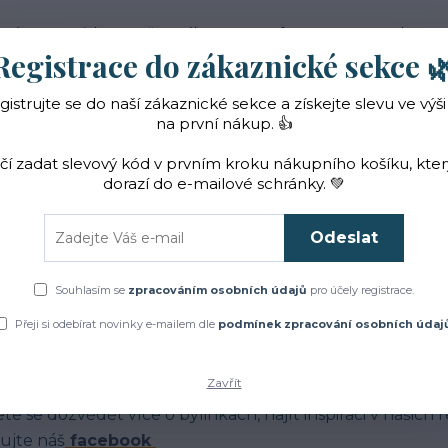
 nás
Novinky
Vše o nákupu
Reference
Kontakt
Registrace do zákaznické sekce 
gistrujte se do naší zákaznické sekce a získejte slevu ve výši
Hledat
na první nákup. 👍
ačí zadat slevový kód v prvním kroku nákupního košíku, kte
dorazí do e-mailové schránky. 💚
Čaje a sirupy
Bylinky
ZACHRAŇTE BYLINKY!
Odeslat
Úvod
Blog
Souhlasím se
zpracováním osobních údajů
pro účely registrace.
log
Přeji si odebírat novinky e-mailem dle
podmínek zpracování osobních údaj
Zavřít
má Vás jak to u nás chodí?
te se dozvědět více o bylinkách, najít inspiraci v našich
ujte náš
facebook