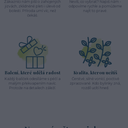
Zákazníci nám píší o zahojených
Nevíš, co vybrat? Napiš nám -
jizvách, zklidněné pleti i úlevě od
odpovíme rychle a pomůžeme
bolesti. Příroda umí víc, než
najít to pravé.
čekáš.
Balení, které udělá radost
Kvalita, kterou ucítíš
Každý balíček odesíláme s péčí a
Čerstvé, silně vonící, poctivě
malým překvapením navíc.
zpracované. Kdo bylinky zná,
Protože na detailech záleží.
rozdíl ucítí hned.