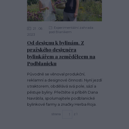
Experimentální zahrada
21
06
pod Blaníkem
2023
Od designu k bylinám. Z
pražského designéra
bylinkářem a zemědělcem na
Podblanicku
Původně se věnoval produkční,
reklamní a designové činnosti. Nyní jezdí
s traktorem, obdělává svá pole, sází a
pěstuje byliny. Přečtěte si příběh Dana
Navrátila, spolumajitele podblanické
bylinkové farmy a značky Herba·Roja.
strana
z 1