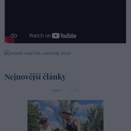
Nejnovější články
strana
z 1