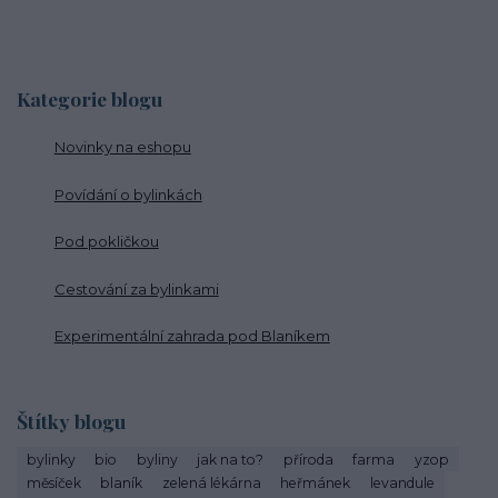
Kategorie blogu
Novinky na eshopu
Povídání o bylinkách
Pod pokličkou
Cestování za bylinkami
Experimentální zahrada pod Blaníkem
Štítky blogu
bylinky
bio
byliny
jak na to?
příroda
farma
yzop
měsíček
blaník
zelená lékárna
heřmánek
levandule