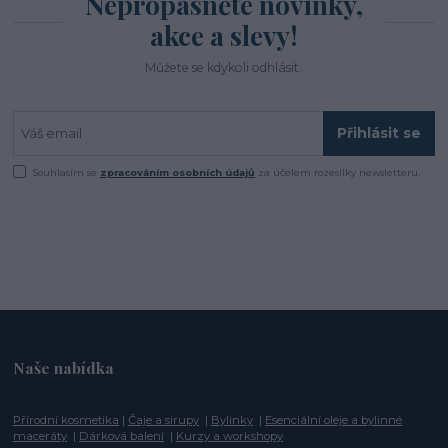
Nepropásněte novinky,
akce a slevy!
Můžete se kdykoli odhlásit.
Přihlásit se
Souhlasím se
zpracováním osobních údajů
za účelem rozesílky newsletteru.
Naše nabídka
Přírodní kosmetika
|
Čaje a sirupy
|
Bylinky
|
Esenciální oleje a bylinné
maceráty
|
Dárková balení
|
Kurzy a workshopy