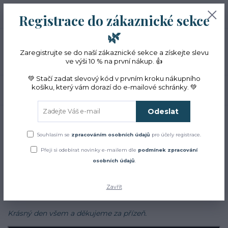
+420 774 353 572
0
ks
CZK
Registrace do zákaznické sekce
0 Kč
(Po-Pá, 10-16 hod.)
🌿
Menu
Zaregistrujte se do naší zákaznické sekce a získejte slevu
ve výši 10 % na první nákup. 👍
💚 Stačí zadat slevový kód v prvním kroku nákupního
košíku, který vám dorazí do e-mailové schránky. 💚
Hledat
Odeslat
Úvod
Blog
Blog
Souhlasím se
zpracováním osobních údajů
pro účely registrace.
Přeji si odebírat novinky e-mailem dle
podmínek zpracování
Zajímá Vás jak to u nás chodí?
osobních údajů
.
Chcete se dozvědět více o bylinkách, najít inspiraci v našich
receptech a cestách?
Zavřít
Sledujte náš
facebook
Krásný den všem a děkujeme za přízeň.