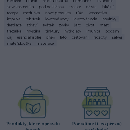
měsíček
blaník
zelená lékárna
heřmánek
levandule
slow kosmetika
pod pokličkou
tradice
očista
lokální
recept
meduňka
nové produkty
růže
kosmetika
kopřiva
řebříček
květové vody
květová voda
novinky
destilace
zdraví
svátek
zvyky
jaro
život
mast
třezalka
mystika
tinktury
hydroláty
imunita
podzim
čaj
esenciální olej
oheň
léto
cestování
recepty
šalvěj
mateřídouška
macerace
Produkty, které opravdu
Poradíme ti, co přesně
fungují
potřebuješ