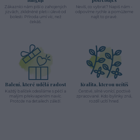
Zákazníci nám píší o zahojených
Nevíš, co vybrat? Napiš nám -
jizvách, zklidněné pleti i úlevě od
odpovíme rychle a pomůžeme
bolesti. Příroda umí víc, než
najít to pravé.
čekáš.
Balení, které udělá radost
Kvalita, kterou ucítíš
Každý balíček odesíláme s péčí a
Čerstvé, silně vonící, poctivě
malým překvapením navíc.
zpracované. Kdo bylinky zná,
Protože na detailech záleží.
rozdíl ucítí hned.