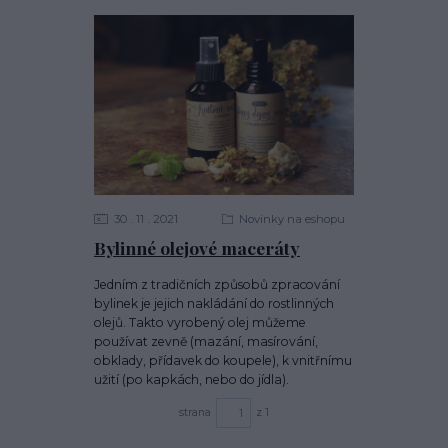
30
11
2021
Novinky na eshopu
Bylinné olejové maceráty
Jedním z tradičních způsobů zpracování
bylinek je jejich nakládání do rostlinných
olejů. Takto vyrobený olej můžeme
používat zevně (mazání, masírování,
obklady, přídavek do koupele), k vnitřnímu
užití (po kapkách, nebo do jídla).
strana
z 1