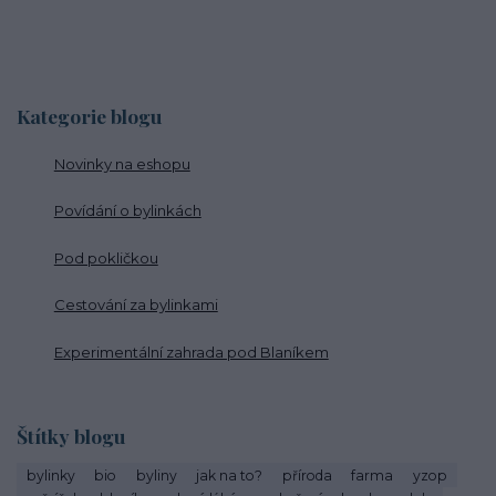
Kategorie blogu
Novinky na eshopu
Povídání o bylinkách
Pod pokličkou
Cestování za bylinkami
Experimentální zahrada pod Blaníkem
Štítky blogu
bylinky
bio
byliny
jak na to?
příroda
farma
yzop