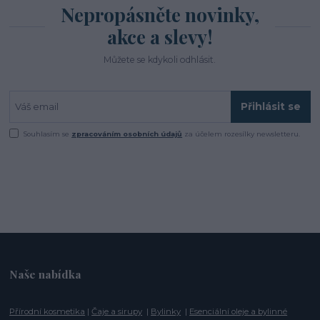
Nepropásněte novinky,
akce a slevy!
Můžete se kdykoli odhlásit.
Přihlásit se
Souhlasím se
zpracováním osobních údajů
za účelem rozesílky newsletteru.
Naše nabídka
Přírodní kosmetika
|
Čaje a sirupy
|
Bylinky
|
Esenciální oleje a bylinné