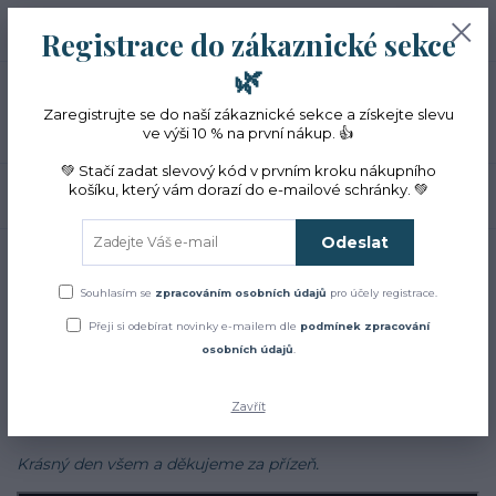
+420 774 353 572
0
ks
CZK
Registrace do zákaznické sekce
0 Kč
(Po-Pá, 10-16 hod.)
🌿
Menu
Zaregistrujte se do naší zákaznické sekce a získejte slevu
ve výši 10 % na první nákup. 👍
💚 Stačí zadat slevový kód v prvním kroku nákupního
košíku, který vám dorazí do e-mailové schránky. 💚
Hledat
Odeslat
Úvod
Blog
Blog
Souhlasím se
zpracováním osobních údajů
pro účely registrace.
Přeji si odebírat novinky e-mailem dle
podmínek zpracování
Zajímá Vás jak to u nás chodí?
osobních údajů
.
Chcete se dozvědět více o bylinkách, najít inspiraci v našich
receptech a cestách?
Zavřít
Sledujte náš
facebook
Krásný den všem a děkujeme za přízeň.