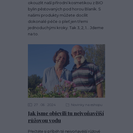
okouzlit naší přírodní kosmetikou z BIO
bylin pěstovaných pod horou Blaník. S
našimi produkty můžete docílit
dokonalé péče o pleť jen třemi
jednoduchými kroky. Tak 3, 2, 1… Jdeme
na to.
27
06
2024
Novinky na eshopu
Jak jsme objevili tu nejvoňavější
růžovou vodu
Přečtěte si příběh té nejvoňavější růžové