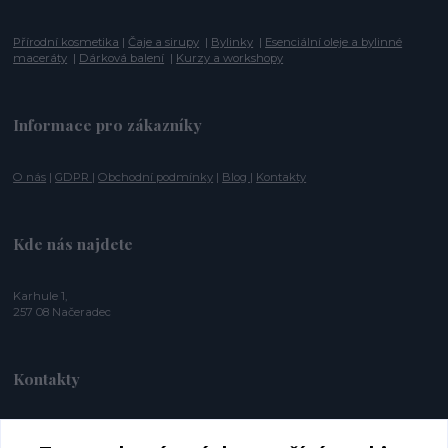
Přírodní kosmetika
|
Čaje a sirupy
|
Bylinky
|
Esenciální oleje a bylinné
maceráty
|
Dárková balení
|
Kurzy a workshopy
Informace pro zákazníky
O nás
|
GDPR
|
Obchodní podmínky
|
Blog
|
Kontakty
Kde nás najdete
Karhule 1,
257 08 Načeradec
Kontakty
+420 774 353 572