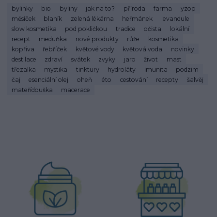
bylinky
bio
byliny
jak na to?
příroda
farma
yzop
měsíček
blaník
zelená lékárna
heřmánek
levandule
slow kosmetika
pod pokličkou
tradice
očista
lokální
recept
meduňka
nové produkty
růže
kosmetika
kopřiva
řebříček
květové vody
květová voda
novinky
destilace
zdraví
svátek
zvyky
jaro
život
mast
třezalka
mystika
tinktury
hydroláty
imunita
podzim
čaj
esenciální olej
oheň
léto
cestování
recepty
šalvěj
mateřídouška
macerace