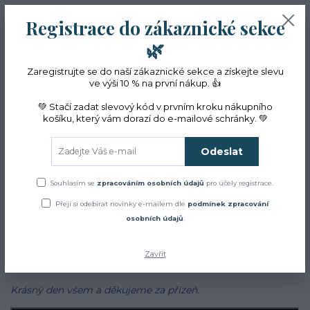
+420 774 353 572
0
ks
CZK
Registrace do zákaznické sekce
0 Kč
(Po-Pá, 10-16 hod.)
🌿
Menu
Zaregistrujte se do naší zákaznické sekce a získejte slevu
ve výši 10 % na první nákup. 👍
💚 Stačí zadat slevový kód v prvním kroku nákupního
košíku, který vám dorazí do e-mailové schránky. 💚
Hledat
Odeslat
Úvod
Blog
Blog
Souhlasím se
zpracováním osobních údajů
pro účely registrace.
Přeji si odebírat novinky e-mailem dle
podmínek zpracování
Zajímá Vás jak to u nás chodí?
osobních údajů
.
Chcete se dozvědět více o bylinkách, najít inspiraci v našich
receptech a cestách?
Zavřít
Sledujte náš
facebook
Krásný den všem a děkujeme za přízeň.