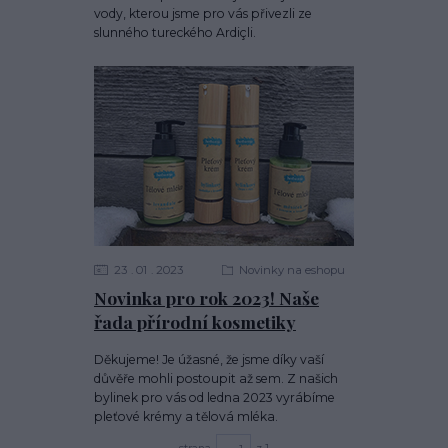
vody, kterou jsme pro vás přivezli ze
slunného tureckého Ardiçli.
23
01
2023
Novinky na eshopu
Novinka pro rok 2023! Naše
řada přírodní kosmetiky
Děkujeme! Je úžasné, že jsme díky vaší
důvěře mohli postoupit až sem. Z našich
bylinek pro vás od ledna 2023 vyrábíme
pleťové krémy a tělová mléka.