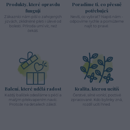
Produkty, které opravdu
Poradíme ti, co přesně
fungují
potřebuješ
Zákazníci nám píší o zahojených
Nevíš, co vybrat? Napiš nám -
jizvách, zklidněné pleti i úlevě od
odpovíme rychle a pomůžeme
bolesti. Příroda umí víc, než
najít to pravé.
čekáš.
Balení, které udělá radost
Kvalita, kterou ucítíš
Každý balíček odesíláme s péčí a
Čerstvé, silně vonící, poctivě
malým překvapením navíc.
zpracované. Kdo bylinky zná,
Protože na detailech záleží.
rozdíl ucítí hned.