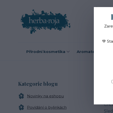
Blog
O
Zare
💚 St
Přírodní kosmetika
Aromaterapie
B
Kategorie blogu
Novinky na eshopu
Zají
Chce
Povídání o bylinkách
Sled