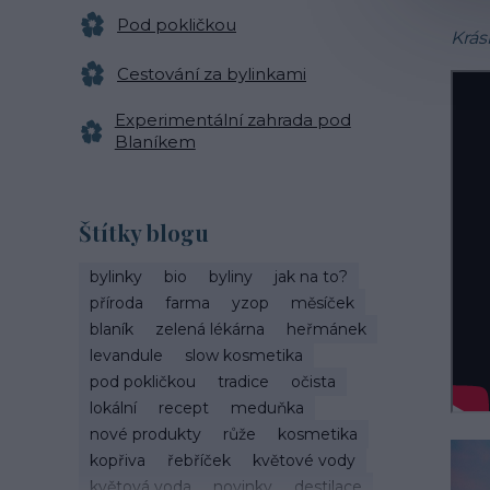
Pod pokličkou
Krás
Cestování za bylinkami
Experimentální zahrada pod
Blaníkem
Štítky blogu
bylinky
bio
byliny
jak na to?
příroda
farma
yzop
měsíček
blaník
zelená lékárna
heřmánek
levandule
slow kosmetika
pod pokličkou
tradice
očista
lokální
recept
meduňka
nové produkty
růže
kosmetika
kopřiva
řebříček
květové vody
květová voda
novinky
destilace