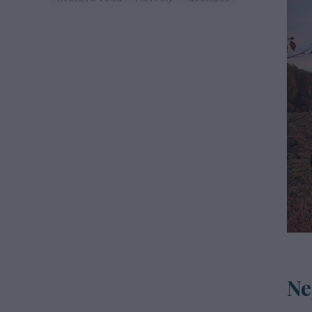
zdraví
svátek
zvyky
jaro
život
mast
třezalka
mystika
tinktury
hydroláty
imunita
podzim
čaj
esenciální olej
oheň
léto
cestování
recepty
šalvěj
mateřídouška
macerace
Ne