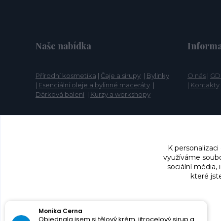
Naše nabídka
Informa
Přírodní kosmetika
|
Čaje a sirupy
|
Bylinky
O nás
|
GD
|
Esenciální oleje a bylinné maceráty
|
|
Kontakty
Dárková balení
|
Kurzy a workshopy
K personalizaci
využíváme soubor
sociální média,
které jst
Silvie Janošíková
Velmi profesionální přístup. Paní mi skvěle