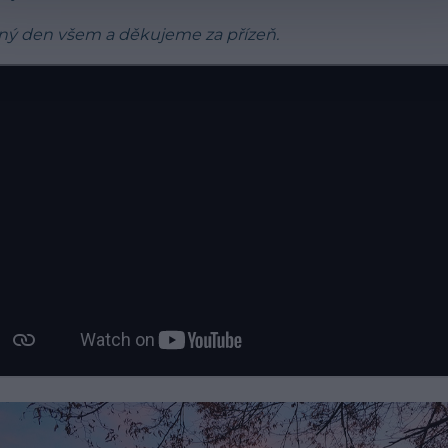
ný den všem a děkujeme za přízeň.