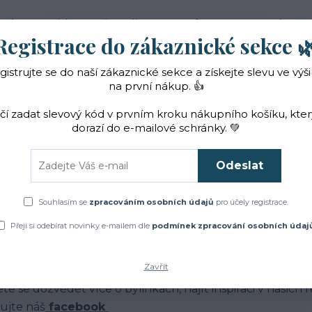
 nás
Novinky
Vše o nákupu
Reference
Kontakt
Registrace do zákaznické sekce 
gistrujte se do naší zákaznické sekce a získejte slevu ve výši
Hledat
na první nákup. 👍
ačí zadat slevový kód v prvním kroku nákupního košíku, kte
dorazí do e-mailové schránky. 💚
Čaje a sirupy
Bylinky
ZACHRAŇTE BYLINKY!
Odeslat
Úvod
Blog
Souhlasím se
zpracováním osobních údajů
pro účely registrace.
log
Přeji si odebírat novinky e-mailem dle
podmínek zpracování osobních údaj
Zavřít
má Vás jak to u nás chodí?
te se dozvědět více o bylinkách, najít inspiraci v našich
ujte náš
facebook