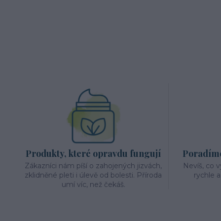
Produkty, které opravdu fungují
Poradíme 
Zákazníci nám píší o zahojených jizvách,
Nevíš, co 
zklidněné pleti i úlevě od bolesti. Příroda
rychle 
umí víc, než čekáš.