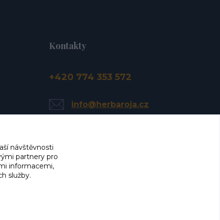
Kontakty
+420 774 353 572
info@herbaroja.cz
aší návštěvnosti
vými partnery pro
ími informacemi,
ch služby.
Vlaďka Janáčková
Moc děkuji Herba Roja za úžasnou vstřícnost,