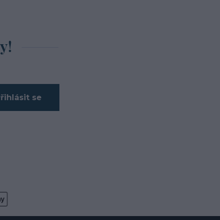
y!
řihlásit se