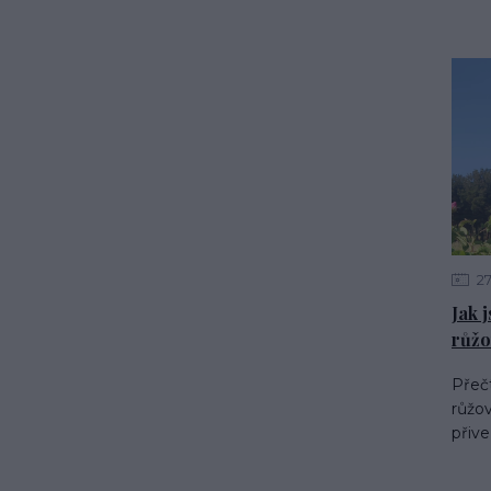
2
Jak 
růžo
Přečt
růžov
přive