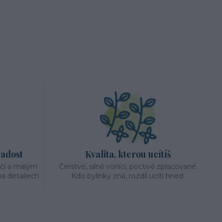
radost
Kvalita, kterou ucítíš
éčí a malým
Čerstvé, silně vonící, poctivě zpracované.
a detailech
Kdo bylinky zná, rozdíl ucítí hned.