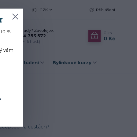
CZK
Přihlášení

Nevíte si rady? Zavolejte.
 10 %
0
ks
+420 774 353 572
0 Kč
(Po-Pá, 10-16 hod.)
rý vám
Dárková balení
Bylinkové kurzy
ů
.
 receptech a cestách?