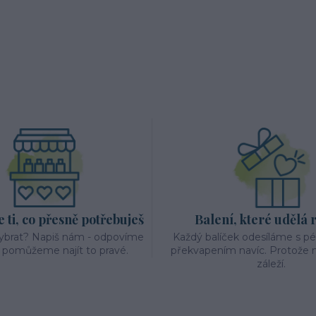
ti, co přesně potřebuješ
Balení, které udělá 
vybrat? Napiš nám - odpovíme
Každý balíček odesíláme s p
a pomůžeme najít to pravé.
překvapením navíc. Protože n
záleží.