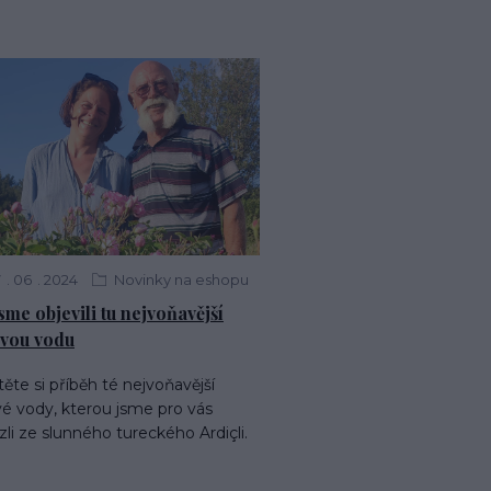
7
06
2024
Novinky na eshopu
jsme objevili tu nejvoňavější
vou vodu
ěte si příběh té nejvoňavější
é vody, kterou jsme pro vás
zli ze slunného tureckého Ardiçli.