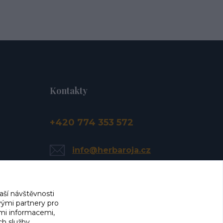
Kontakty
+420 774 353 572
info@herbaroja.cz
aší návštěvnosti
vými partnery pro
ími informacemi,
ch služby.