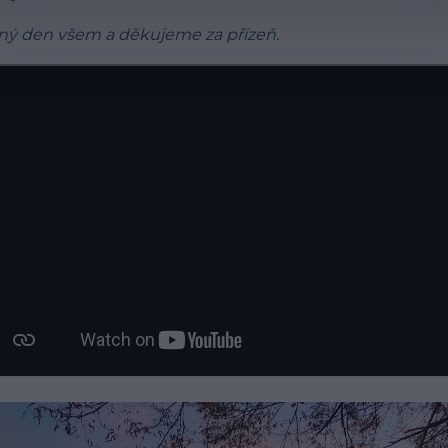
ný den všem a děkujeme za přízeň.