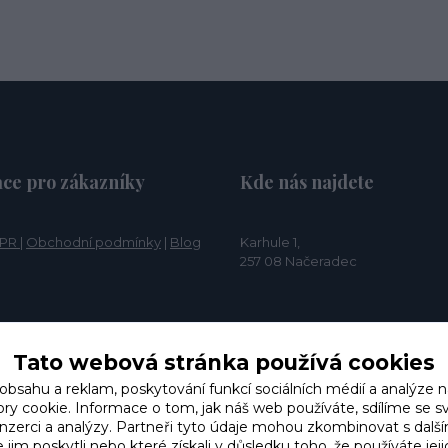
ce pro zákazníky
Kde nás najdete
PR
|
Obchodní podmínky
|
Blog
Karhule 1,
257 08 Načeradec
Tato webová stránka používá cookies
 obsahu a reklam, poskytování funkcí sociálních médií a analýze n
y cookie. Informace o tom, jak náš web používáte, sdílíme se s
 inzerci a analýzy. Partneři tyto údaje mohou zkombinovat s dalš
e jim poskytli nebo které získali v důsledku toho, že používáte jeji