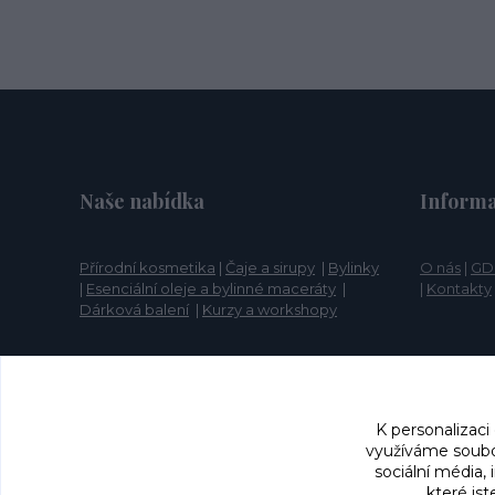
Naše nabídka
Informa
Přírodní kosmetika
|
Čaje a sirupy
|
Bylinky
O nás
|
GD
|
Esenciální oleje a bylinné maceráty
|
|
Kontakty
Dárková balení
|
Kurzy a workshopy
K personalizaci
využíváme soubor
sociální média,
které jst