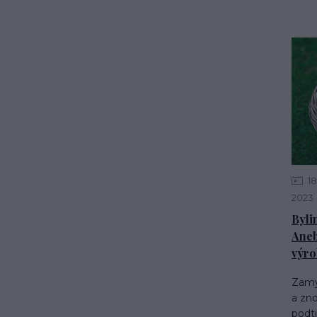
18
2023
Byli
Aneb
výro
Zamyš
a zno
podt