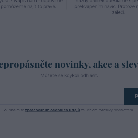
vybrat? Napiš nám - odpovíme
Každý balíček odesíláme s p
a pomůžeme najít to pravé.
překvapením navíc. Protože n
záleží.
epropásněte novinky, akce a slev
Můžete se kdykoli odhlásit.
P
Souhlasím se
zpracováním osobních údajů
za účelem rozesílky newsletteru.