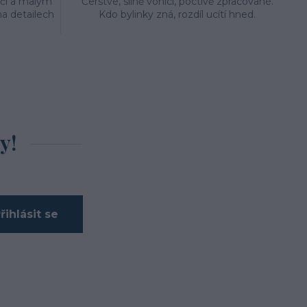
éčí a malým
Čerstvé, silně vonící, poctivě zpracované.
a detailech
Kdo bylinky zná, rozdíl ucítí hned.
y!
řihlásit se