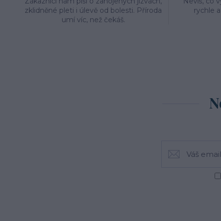
Zákazníci nám píší o zahojených jizvách,
Nevíš, co 
zklidněné pleti i úlevě od bolesti. Příroda
rychle 
umí víc, než čekáš.
N