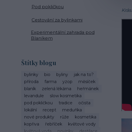
Pod pokličkou
Krás
Cestování za bylinkami
Experimentální zahrada pod
Blaníkem
Štítky blogu
bylinky
bio
byliny
jak na to?
příroda
farma
yzop
měsíček
blaník
zelená lékárna
heřmánek
levandule
slow kosmetika
pod pokličkou
tradice
očista
lokální
recept
meduňka
nové produkty
růže
kosmetika
kopřiva
řebříček
květové vody
květová voda
novinky
destilace