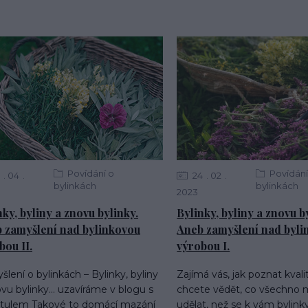
Povídání o
Povídání
04
24
02
bylinkách
bylinkách
2023
nky, byliny a znovu bylinky.
Bylinky, byliny a znovu b
 zamyšlení nad bylinkovou
Aneb zamyšlení nad byli
bou II.
výrobou I.
lení o bylinkách – Bylinky, byliny
Zajímá vás, jak poznat kvali
vu bylinky... uzavíráme v blogu s
chcete vědět, co všechno
itulem Takové to domácí mazání
udělat, než se k vám bylin