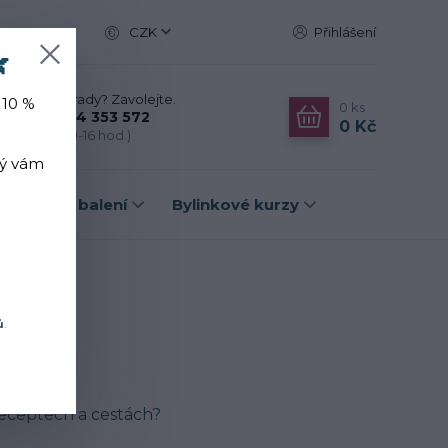
CZK
Přihlášení

Nevíte si rady? Zavolejte.
 10 %
0
ks
+420 774 353 572
0 Kč
(Po-Pá, 10-16 hod.)
rý vám
Dárková balení
Bylinkové kurzy
ů
.
 receptech a cestách?