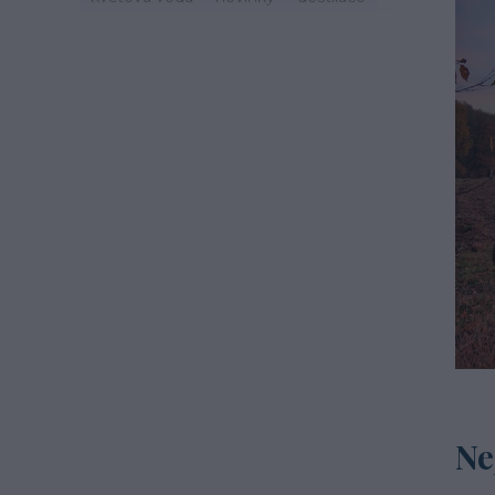
zdraví
svátek
zvyky
jaro
život
mast
třezalka
mystika
tinktury
hydroláty
imunita
podzim
čaj
esenciální olej
oheň
léto
cestování
recepty
šalvěj
mateřídouška
macerace
Ne