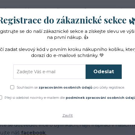
 nás
Novinky
Vše o nákupu
Reference
Kontakt
Registrace do zákaznické sekce 
gistrujte se do naší zákaznické sekce a získejte slevu ve výši
Hledat
na první nákup. 👍
ačí zadat slevový kód v prvním kroku nákupního košíku, kte
dorazí do e-mailové schránky. 💚
Čaje a sirupy
Bylinky
ZACHRAŇTE BYLINKY!
Odeslat
Úvod
Blog
Souhlasím se
zpracováním osobních údajů
pro účely registrace.
log
Přeji si odebírat novinky e-mailem dle
podmínek zpracování osobních údaj
Zavřít
má Vás jak to u nás chodí?
te se dozvědět více o bylinkách, najít inspiraci v našich
ujte náš
facebook