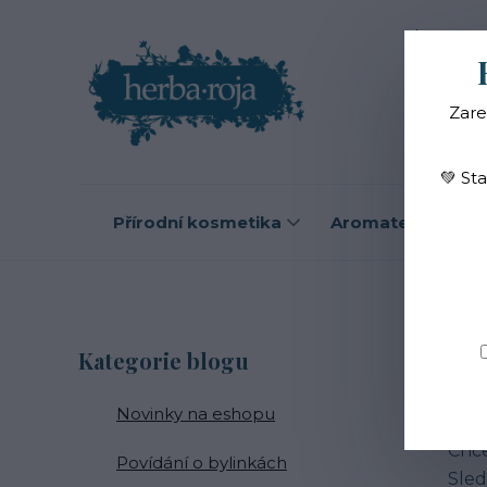
Blog
O
Zare
💚 St
Přírodní kosmetika
Aromaterapie
B
Kategorie blogu
Novinky na eshopu
Zají
Chce
Povídání o bylinkách
Sled