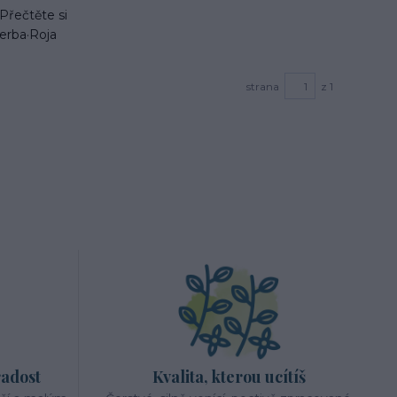
Přečtěte si
erba·Roja
strana
z 1
radost
Kvalita, kterou ucítíš