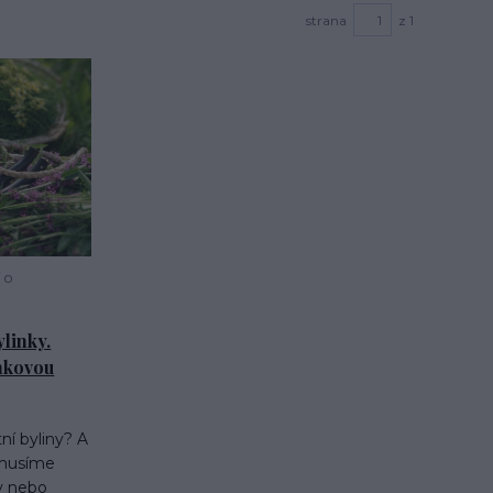
strana
z 1
 o
ylinky.
nkovou
tní byliny? A
 musíme
ky nebo